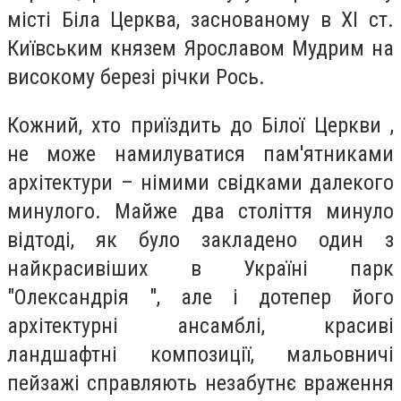
місті Біла Церква, заснованому в ХІ ст.
Київським князем Ярославом Мудрим на
високому березі річки Рось.
Кожний, хто приїздить до Білої Церкви ,
не може намилуватися пам'ятниками
архітектури – німими свідками далекого
минулого. Майже два століття минуло
відтоді, як було закладено один з
найкрасивіших в Україні парк
"Олександрія ", але і дотепер його
архітектурні ансамблі, красиві
ландшафтні композиції, мальовничі
пейзажі справляють незабутнє враження