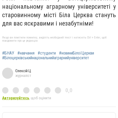
національному аграрному університеті у
старовинному місті Біла Церква стануть
для вас яскравими і незабутніми!
Якщо ви помітили помилку, виділіть необхідний текст і натисніть Ctrl + Enter, щоб
повідомити про це редакцію
#БНАУ
#навчання
#студенти
#новиниБілоїЦеркви
#Білоцерківськийнаціональнийаграрнийуніверситет
Олексій Ц.
журналіст
0,0
Авторизуйтесь
, щоб оцінити