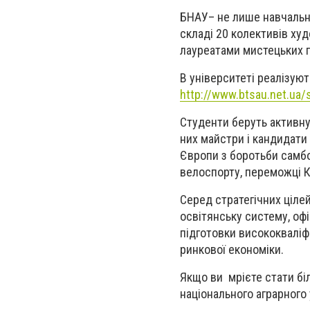
БНАУ– не лише навчально
складі 20 колективів худ
лауреатами мистецьких п
В університеті реалізую
http://www.btsau.net.ua/s
С
тудент
и
беруть активну
них майстри і кандидати
Європи з боротьби самбо 
велоспорту
, переможці К
C
еред стратегічних цілей
освітянську систему, оф
підготовки висококваліф
ринкової економіки.
Якщо ви м
рієте стати б
національного аграрного