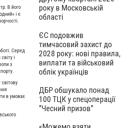
року в Московській
тр. В його
одний» і є
області
ворчості.
ЄС подовжив
тимчасовий захист до
боті. Серед
2028 року: нові правила,
світу і
виплати та військовий
ропи з
облік українців
спорту.
у світову
ДБР обшукало понад
ення
ти в умовах
100 ТЦК у спецоперації
"Чесний призов"
вського
«Можемо взяти