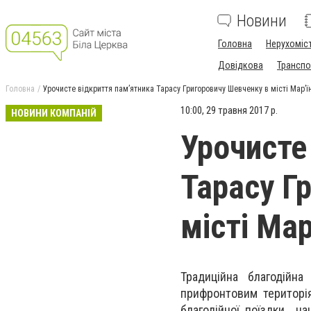
Новини
Головна
Нерухоміс
Довідкова
Транспо
Головна
Урочисте відкриття пам’ятника Тарасу Григоровичу Шевченку в місті Мар’ї
10:00, 29 травня 2017 р.
НОВИНИ КОМПАНІЙ
Урочисте
Тарасу Г
місті Мар
Традиційна благодійн
прифронтовим
територі
благодійної поїздки на