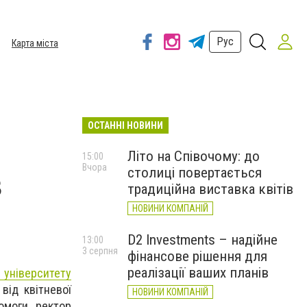
Рус
Карта міста
ОСТАННІ НОВИНИ
Літо на Співочому: до
15:00
Вчора
столиці повертається
в
традиційна виставка квітів
НОВИНИ КОМПАНІЙ
D2 Investments – надійне
13:00
3 серпня
фінансове рішення для
реалізації ваших планів
університету
від квітневої
НОВИНИ КОМПАНІЙ
омоги, ректор