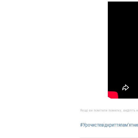
Якщо ви помітили помилку, виділіть нео
#Урочистевідкриттяпам’ятни