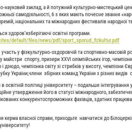
-науковий заклад, а й потужний культурно-мистецький цен
ожньої самодіяльності, 6 з яких мають почесне звання «нар
ремій, національних та міжнародних фестивалів народної т
ться
здоров'язберігаючі освітні програми
.
ites/default/files/news/pdf/sport_sporud_fizkultur.pdf
 участь у фізкультурно-оздоровчій та спортивно-масовій ро
 у майстри спорту,
призери XXVI олімпійських ігор, чемпіони 
і дзюдо, чемпіонка світу зі стрибків у висоту, чемпіони Єв
убку України,члени збірних команд України з різних видів 
 в освітній політиці університету – подальше інтегрування 
іційне утвердження його в статусі міжнародного, забезпеч
ікованих конкурентоспроможних фахівців, здатних працюва
іля керма власної справи
, п
риходьте
навчатися до Білоцеркі
 університету
!