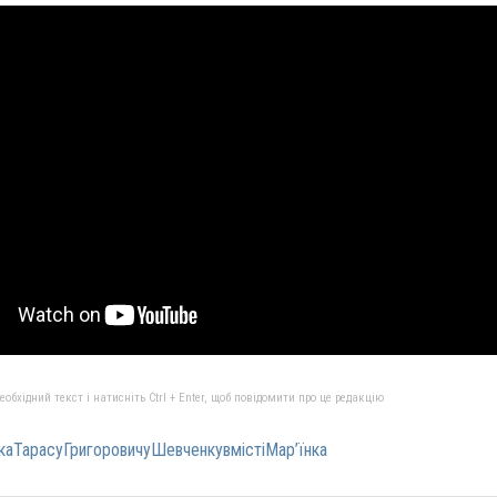
бхідний текст і натисніть Ctrl + Enter, щоб повідомити про це редакцію
каТарасуГригоровичуШевченкувмістіМар’їнка