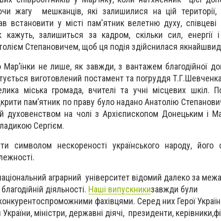
аючи жагу мешканців, які залишилися на цій території
ав встановити у місті пам'ятник велетню духу, співцеві 
 кажуть, залишиться за кадром, скільки сил, енергії 
толієм Степановичем, щоб ця подія здійснилася якнайшви
о Мар’їнки не лише, як завжди, з вантажем благодійної до
тується виготовлений постамент та погруддя Т.Г.Шевченка
елика міська громада
, вчителі та учні місцевих шкіл.
По
ідкрити пам’ятник по праву було надано Анатолію Степанов
й духовенством на чолі з Архієпископом Донецьким і М
Владикою Сергієм.
ти символом нескореності українського народу, його с
алежності
.
національний аграрний університет відомий далеко за межа
благодійній діяльності.
Наші випускники
завжди були
конкурентоспроможними фахівцями. Серед них Герої Україн
України, міністри, державні діячі, президенти, керівники,ф