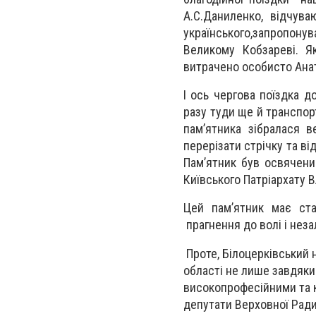
А.С.Даниленко, відчув
українського
,
запропонув
Великому Кобзареві. Як
витрачено особисто Ана
І ось чергова поїздка д
разу туди ще й транспор
пам’ятника зібрал
а
ся в
перерізати стрічку та в
Пам’ятник був освячени
Київського Патріархату 
Цей пам’ятник має ста
прагнення до волі і нез
Проте, Білоцерківський 
області не лише завдяки 
високопрофесійними та 
депутати Верховної Ради 