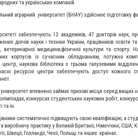
родних та українських компаній.
альний аграрний університет
(БНАУ)
здійснює підготовку фа
ерситеті забезпечують 12 академіків,
47
докторів наук, пр
ених діячів науки і техніки України, працівників освіти т
а, ветеринарної медицини,фізичної культури та спорту. Н
них корпусів із сучасним обладнанням, потужна комп’
 центр, наукова бібліотека з трьома галузевими відділе
часні ресурсні центри забезпечують доступ кожного сп
рнет.
 університет впевнено займає призові місця серед вищих 
олімпіадах
, конкурсах студентських наукових робіт, конкур
 та ін.
цівники систематично підвищують свою кваліфікацію,
а сту
 виробничу практику у Великій Британії, Німеччині, США;
К
ії, Швеції, Голландії, Чехії, Польщі та інших країнах.