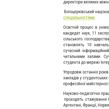
директори великих міжна
Білоцерківський націон
спеціальностями
.
Освітній процес в унів
кандидат наук, 11 заслуж
сільського господарств
становлять 10 навчаль
сучасний інформаційний
читальними залами.
Су
студента до мережі Інте
Упродовж останніх років
закладів у
студентських 
професійної майстерності
Науково-педагогічні пра
проходять стажування та
Аргентині, Франції, Норвег