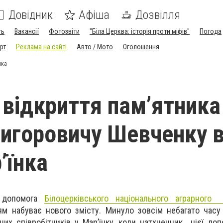
Довідник
Афіша
Дозвілля
ть
Вакансії
Фотозвіти
"Біла Церква: історія проти міфів"
Погода
рт
Реклама на сайті
Авто / Мото
Оголошення
нка
 відкриття пам’ятника
ригоровичу Шевченку 
’їнка
а допомога
Білоцерківського національного аграрного
ям набуває нового змісту. Минуло зовсім небагато часу 
ших співробітників у Мар’їнку, коли натхненник цієї доп