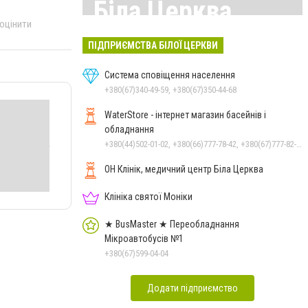
Біла Церква
 оцінити
Всі матеріали тут
ПІДПРИЄМСТВА БІЛОЇ ЦЕРКВИ
Система сповіщення населення
+380(67)340-49-59, +380(67)350-44-68
WaterStore - інтернет магазин басейнів і
обладнання
+380(44)502-01-02, +380(66)777-78-42, +380(67)777-82-19, +380(67)890-80-80, +380(73)890-80-80, +380(44)502-01-03
ОН Клінік, медичний центр Біла Церква
Клініка святої Моніки
★ BusMaster ★ Переобладнання
Мікроавтобусів №1
+380(67)599-04-04
Додати підприємство