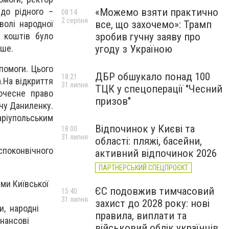
, до рідного
–
«Можемо взяти практично
08:14
2 серпня
волі народної
все, що захочемо»: Трамп
і коштів було
зробив гучну заяву про
дше.
угоду з Україною
помоги. Цього
ДБР обшукало понад 100
18:21
.
На відкриття
31 липня
ТЦК у спецоперації "Чесний
чесне право
призов"
ичу Даниленку.
аріупольським
Відпочинок у Києві та
18:00
31 липня
області: пляжі, басейни,
поконвічного
активний відпочинок 2026
ПАРТНЕРСЬКИЙ СПЕЦПРОЄКТ
ми Київської
ЄС подовжив тимчасовий
15:40
31 липня
захист до 2028 року: нові
и, народні
правила, виплати та
інансові
військовий облік українців