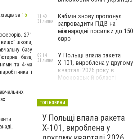
хівців за
15
Кабмін знову пропонує
11:40
31 липня
запровадити ПДВ на
міжнародні посилки до 150
офесорів, 271
євро
а вищої школи,
авчальну базу
У Польщі впала ракета
09:14
ютерна база,
31 липня
Х-101, вироблена у другому
ннями та 4-ма
кварталі 2026 року в
івробітника і
Московській області
навчальних
сах
ТОП НОВИНИ
У Польщі впала ракета
денти
Х-101, вироблена у
анаді,
другому кварталі 2026