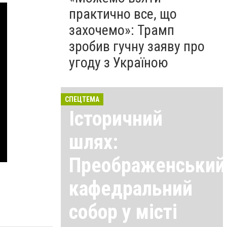
практично все, що
захочемо»: Трамп
зробив гучну заяву про
угоду з Україною
СПЕЦТЕМА
Історичний
шлях:
Преображенський
кафедральний
собор у місті