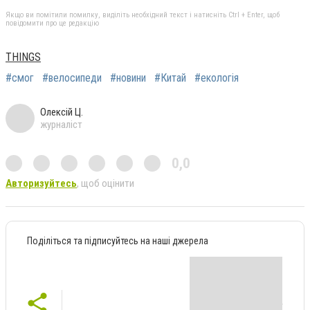
Якщо ви помітили помилку, виділіть необхідний текст і натисніть Ctrl + Enter, щоб
повідомити про це редакцію
THINGS
#смог
#велосипеди
#новини
#Китай
#екологія
Олексій Ц.
журналіст
0,0
Авторизуйтесь
, щоб оцінити
Поділіться та підписуйтесь на наші джерела