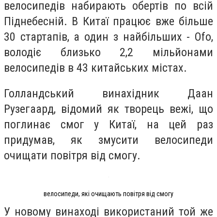
велосипедів набирають обертів по всій
Піднебесній. В Китаї працює вже більше
30 стартапів, а один з найбільших - Ofo,
володіє близько 2,2 мільйонами
велосипедів в 43 китайських містах.
Голландський винахідник Даан
Рузегаард, відомий як творець вежі, що
поглинає смог у Китаї, на цей раз
придумав, як змусити велосипеди
очищати повітря від смогу.
велосипеди, які очищають повітря від смогу
У новому винаході використаний той же