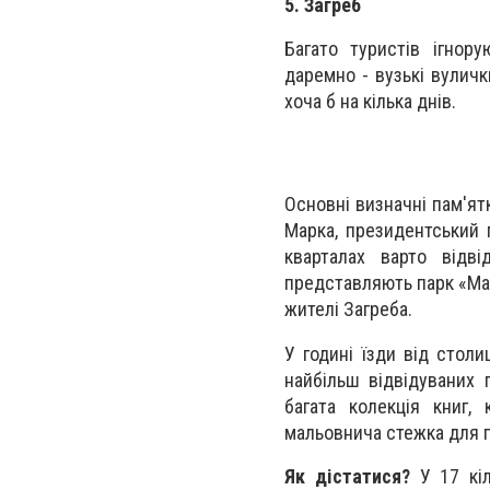
5. Загреб
Багато туристів ігнор
даремно - вузькі вуличк
хоча б на кілька днів.
Основні визначні пам'ят
Марка, президентський 
кварталах варто відв
представляють парк «Макс
жителі Загреба.
У годині їзди від столи
найбільш відвідуваних 
багата колекція книг,
мальовнича стежка для п
Як дістатися?
У 17 кіл