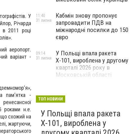
Кабмін знову пропонує
тографістів. У
11:40
31 липня
запровадити ПДВ на
йлор, Річарда
міжнародні посилки до 150
а в 2011 році
євро
олів».
ий аеропорт.
У Польщі впала ракета
09:14
чий варіант -
31 липня
Х-101, вироблена у другому
кварталі 2026 року в
Московській області
земномор'я»,
а пам'ятка -
ТОП НОВИНИ
 ренесансної
5 роками н.е.
У Польщі впала ракета
 що схожий на
Х-101, вироблена у
елі, жартуючи,
другому кварталі 2026
мператорського