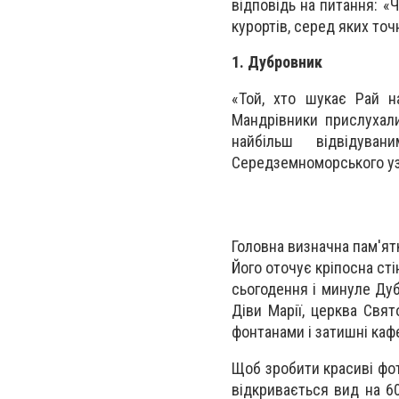
відповідь на питання: «
курортів, серед яких то
1. Дубровник
«Той, хто шукає Рай н
Мандрівники прислухали
найбільш відвідува
Середземноморського у
Головна визначна пам'ят
Його оточує кріпосна сті
сьогодення і минуле Ду
Діви Марії, церква Свят
фонтанами і затишні каф
Щоб зробити красиві фото
відкривається вид на 6