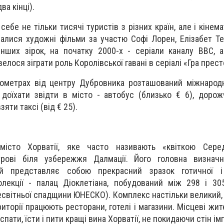
ва кінці).
себе не тільки тисячі туристів з різних країн, але і кінема
малися художні фільми за участю Софі Лорен, Елізабет Те
 інших зірок, на початку 2000-х - серіали каналу ВВС, 
лося зіграти роль Королівської гавані в серіалі «Гра прест
ометрах від центру Дубровника розташований міжнародн
доїхати звідти в місто - автобус (близько € 6), дорож
яти таксі (від € 25).
істо Хорватії, яке часто називають «квіткою Серед
рові біля узбережжя Далмації. Його головна визначн
ий представляє собою прекрасний зразок готичної і
олекції - палац Діоклетіана, побудований між 298 і 30
есвітньої спадщини ЮНЕСКО). Комплекс настільки великий,
ериторії працюють ресторани, готелі і магазини. Місцеві жит
ати, їсти і пити кращі вина Хорватії, не покидаючи стін і