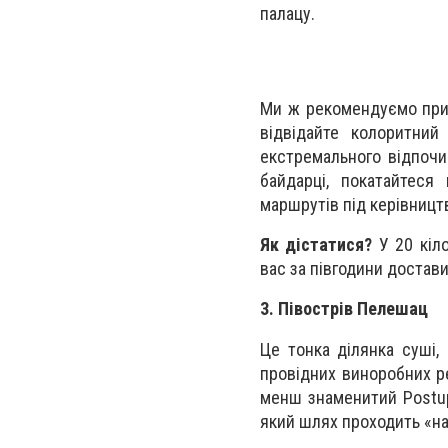
палацу.
Ми ж рекомендуємо прид
відвідайте колоритний
екстремального відпочи
байдарці, покатайтеся
маршрутів під керівницт
Як дістатися?
У 20 кіло
вас за півгодини достави
3. Півострів Пелешац
Це тонка ділянка суші,
провідних виноробних ре
менш знаменитий Postup.
який шлях проходить «нап