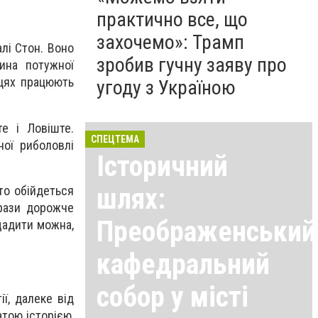
практично все, що
захочемо»: Трамп
лі Стон. Воно
зробив гучну заяву про
тина потужної
ицях працюють
угоду з Україною
е і Ловіште.
СПЕЦТЕМА
ної риболовлі
Історичний
шлях:
то обійдеться
 рази дорожче
Преображенський
щадити можна,
кафедральний
собор у місті
ї, далеке від
тою історією,