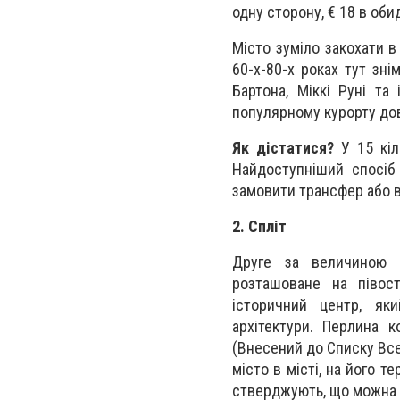
одну сторону, € 18 в обид
Місто зуміло закохати в 
60-х-80-х роках тут зні
Бартона, Міккі Руні та
популярному курорту дове
Як дістатися?
У 15 кіл
Найдоступніший спосіб 
замовити трансфер або вз
2. Спліт
Друге за величиною м
розташоване на півост
історичний центр, як
архітектури. Перлина к
(Внесений до Списку Вс
місто в місті, на його т
стверджують, що можна сп