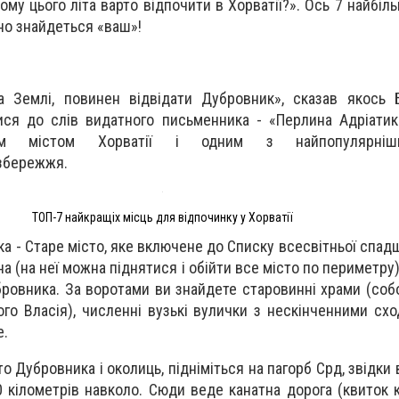
Чому цього літа варто відпочити в Хорватії?». Ось 7 найбі
чно знайдеться «ваш»!
а Землі, повинен відвідати Дубровник», сказав якось 
ся до слів видатного письменника - «Перлина Адріатик
ним містом Хорватії і одним з найпопулярніш
збережжя.
ТОП-7 найкращіх місць для відпочинку у Хорватії
ка - Старе місто, яке включене до Списку всесвітньої спа
на (на неї можна піднятися і обійти все місто по периметру)
бровника. За воротами ви знайдете старовинні храми (соб
ого Власія), численні вузькі вулички з нескінченними схо
е.
 Дубровника і околиць, підніміться на пагорб Срд, звідки 
0 кілометрів навколо. Сюди веде канатна дорога (квиток 