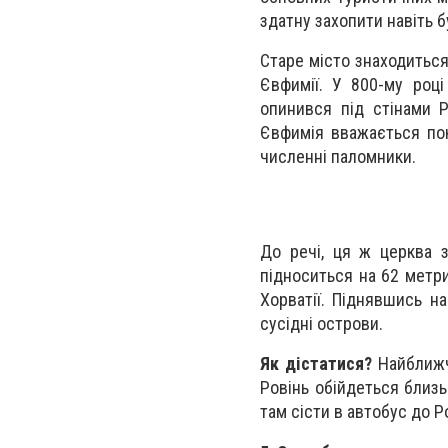
здатну захопити навіть б
Старе місто знаходиться 
Євфимії. У 800-му роц
опинився під стінами Р
Євфимія вважається пок
численні паломники.
До речі, ця ж церква 
підноситься на 62 метр
Хорватії. Піднявшись н
сусідні острови.
Як дістатися?
Найближче
Ровінь обійдеться близь
там сісти в автобус до Р