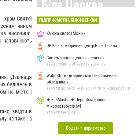
Біла Церква
 - храм Святої
Всі матеріали тут
ПІДПРИЄМСТВА БІЛОЇ ЦЕРКВИ
десним чином
 на височини.
Клініка святої Моніки
то наповнюють
ОН Клінік, медичний центр Біла Церква
Система сповіщення населення
+380(67)340-49-59, +380(67)350-44-68
WaterStore - інтернет магазин басейнів і
ня. Дзвіниця
обладнання
их будівель в
+380(44)502-01-02, +380(66)777-78-42, +380(67)777-82-19, +380(67)890-80-80, +380(73)890-80-80, +380(44)502-01-03
ом на місто і
★ BusMaster ★ Переобладнання
Мікроавтобусів №1
аксі звідти в
+380(67)599-04-04
у на таксі, а
Додати підприємство