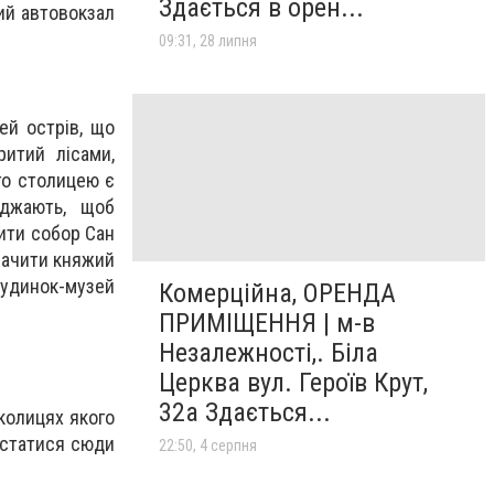
Здається в орен...
ний автовокзал
09:31, 28 липня
ей острів, що
ритий лісами,
го столицею є
жджають, щоб
ити собор Сан
значити княжий
будинок-музей
Комерційна, ОРЕНДА
ПРИМІЩЕННЯ | м-в
Незалежності,. Біла
Церква вул. Героїв Крут,
32а Здається...
колицях якого
Дістатися сюди
22:50, 4 серпня