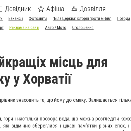
Довідник
Афіша
Дозвілля
ть
Вакансії
Фотозвіти
"Біла Церква: історія проти міфів"
Погода
рт
Реклама на сайті
Авто / Мото
Оголошення
йкращіх місць для
у у Хорватії
ндрівник знаходить те, що йому до смаку. Залишається тіль
аї, гори і настільки прозора вода, що можна розгледіти кож
, які відмінно збереглися і цікаві пам'ятки різних епох, 