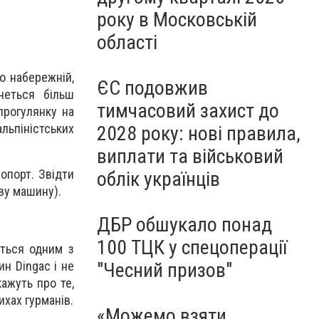
року в Московській
області
о набережній,
ЄС подовжив
четься більш
тимчасовий захист до
прогулянку на
ьпіністських
2028 року: нові правила,
виплати та військовий
опорт. Звідти
облік українців
ову машину).
ДБР обшукало понад
100 ТЦК у спецоперації
ється одним з
ин Dingac і не
"Чесний призов"
ажуть про те,
ихах гурманів.
«Можемо взяти