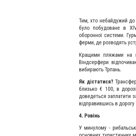
Тим, хто небайдужий до 
було побудоване в XIV
оборонної системи. Гур
ферми, де розводять устр
Кращими пляжами на п
Віндсерфери відпочиваю
вибирають Трпань.
Як дістатися?
Трансфер 
близько € 100, в доро
доведеться заплатити з
відправившись в дорогу 
4. Ровінь
У минулому - рибальське
основних туристичних м