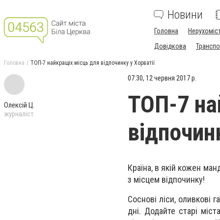
Новини
Головна
Нерухоміс
Довідкова
Транспо
Головна
ТОП-7 найкращіх місць для відпочинку у Хорватії
07:30, 12 червня 2017 р.
ТОП-7 на
Олексій Ц.
журналіст
відпочинк
Країна, в якій кожен ма
з місцем відпочинку!
Соснові ліси, оливкові г
дні. Додайте старі міста