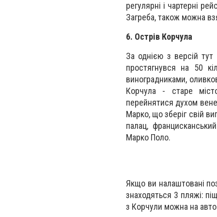
регулярні і чартерні рей
Загреба, також можна вз
6. Острів Корчула
За однією з версій тут
простягнувся на 50 кі
виноградниками, оливко
Корчула - старе міст
перейнятися духом венец
Марко, що зберіг свій в
палац, францисканський
Марко Поло.
Якщо ви налаштовані поз
знаходяться 3 пляжі: піща
з Корчули можна на автоб