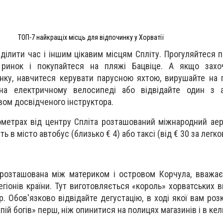
ТОП-7 найкращіх місць для відпочинку у Хорватії
ілити час і іншим цікавим місцям Спліту. Прогуляйтеся п
 ринок і покупайтеся на пляжі Бацвіце. А якщо захо
нку, навчитеся керувати парусною яхтою, вирушайте на 
 на електричному велосипеді або відвідайте один з ал
вом досвідченого інструктора.
метрах від центру Спліта розташований міжнародний аер
ть в місто автобус (близько € 4) або таксі (від € 30 за легк
 розташована між материком і островом Корчула, вважа
гіонів країни. Тут виготовляється «король» хорватських в
 Обов'язково відвідайте дегустацію, в ході якої вам розк
ій богів» перш, ніж опинитися на полицях магазинів і в кел