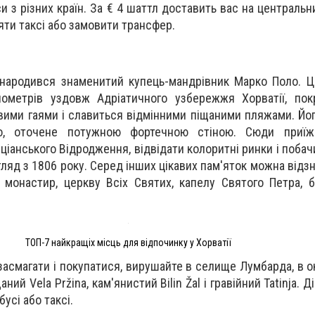
си з різних країн. За € 4 шаттл доставить вас на централь
яти таксі або замовити трансфер.
 народився знаменитий купець-мандрівник Марко Поло. Ц
лометрів уздовж Адріатичного узбережжя Хорватії, пок
вими гаями і славиться відмінними піщаними пляжами. Йо
о, оточене потужною фортечною стіною. Сюди приї
іанського Відродження, відвідати колоритні ринки і побач
игляд з 1806 року. Серед інших цікавих пам'яток можна від
 монастир, церкву Всіх Святих, капелу Святого Петра, 
ТОП-7 найкращіх місць для відпочинку у Хорватії
асмагати і покупатися, вирушайте в селище Лумбарда, в о
ний Vela Pržina, кам'янистий Bilin Žal і гравійний Tatinja. 
усі або таксі.