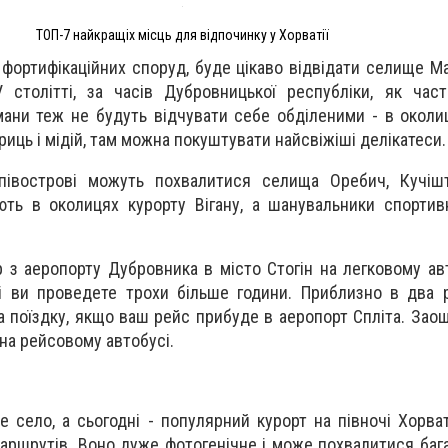
ТОП-7 найкращіх місць для відпочинку у Хорватії
фортифікаційних споруд, буде цікаво відвідати селище Ма
 столітті, за часів Дубровницької республіки, як час
мани теж не будуть відчувати себе обділеними - в окол
иць і мідій, там можна покуштувати найсвіжіші делікатеси.
івострові можуть похвалитися селища Оребич, Кучішт
ть в околицях курорту Вігану, а шанувальники спортив
з аеропорту Дубровника в місто Стогін на легковому ав
зі ви проведете трохи більше години. Приблизно в два
а поїздку, якщо ваш рейс прибуде в аеропорт Спліта. Зао
на рейсовому автобусі.
 село, а сьогодні - популярний курорт на півночі Хорваті
аршрутів. Воно дуже фотогенічне і може похвалитися бага