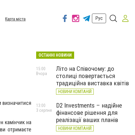
Рус
Карта міста
ОСТАННІ НОВИНИ
Літо на Співочому: до
15:00
Вчора
столиці повертається
традиційна виставка квітів
НОВИНИ КОМПАНІЙ
ки визначитися
D2 Investments – надійне
13:00
3 серпня
фінансове рішення для
реалізації ваших планів
ен камінчик на
НОВИНИ КОМПАНІЙ
і ви отримаєте