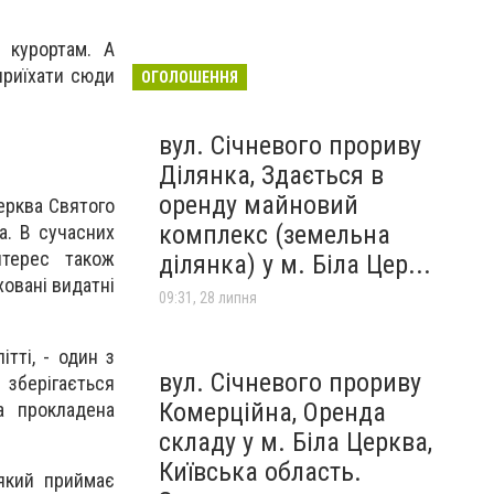
 курортам. А
 приїхати сюди
ОГОЛОШЕННЯ
вул. Січневого прориву
Ділянка, Здається в
оренду майновий
церква Святого
комплекс (земельна
а. В сучасних
нтерес також
ділянка) у м. Біла Цер...
ховані видатні
09:31, 28 липня
ітті, - один з
вул. Січневого прориву
 зберігається
Комерційна, Оренда
а прокладена
складу у м. Біла Церква,
Київська область.
який приймає