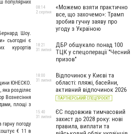
льш популярних
«Можемо взяти практично
08:14
2 серпня
все, що захочемо»: Трамп
зробив гучну заяву про
угоду з Україною
Бернард Шоу.
и» сьогодні є
ДБР обшукало понад 100
18:21
их курортів
31 липня
ТЦК у спецоперації "Чесний
призов"
Відпочинок у Києві та
18:00
31 липня
області: пляжі, басейни,
дщини ЮНЕСКО.
активний відпочинок 2026
, яка розділяє
ор Вознесіння
ПАРТНЕРСЬКИЙ СПЕЦПРОЄКТ
дами, площі з
ЄС подовжив тимчасовий
15:40
31 липня
захист до 2028 року: нові
в гарну погоду
правила, виплати та
коштує € 11 в
військовий облік українців