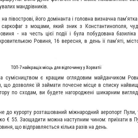
увалих мандрівників.
на півострові, його домінанта і головна визначна пам'ятка
і саркофаг з мощами, який зник з Константинополя, чу
овиня - на честь цієї події і була побудована базиліка
ровителькою Ровиня, 16 вересня, в день її пам'яті, міс
ТОП-7 найкращіх місць для відпочинку у Хорватії
за сумісництвом є кращим оглядовим майданчиком Рови
и, що дозволяє їй займати почесне місце в списку найвищ
агору по сходам, ви будете нагороджені шикарним вигляд
 до курорту розташований міжнародний аеропорт Пули, т
ко € 55. Заощадити можна наступним чином: приїхати в Пул
овиня, що відправляється кілька разів на день.