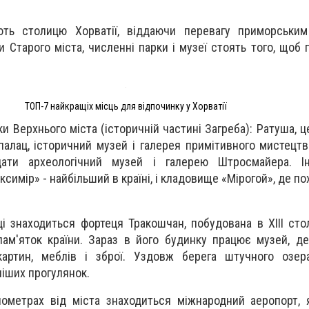
ують столицю Хорватії, віддаючи перевагу приморським
и Старого міста, численні парки і музеї стоять того, щоб
ТОП-7 найкращіх місць для відпочинку у Хорватії
ки Верхнього міста (історичній частині Загреба): Ратуша, 
палац, історичний музей і галерея примітивного мистецтв
ідати археологічний музей і галерею Штросмайера. І
имір» - найбільший в країні, і кладовище «Мірогой», де по
ці знаходиться фортеця Тракошчан, побудована в XIII стол
пам'яток країни. Зараз в його будинку працює музей, де
 картин, меблів і зброї. Уздовж берега штучного озер
іших прогулянок.
ометрах від міста знаходиться міжнародний аеропорт, 