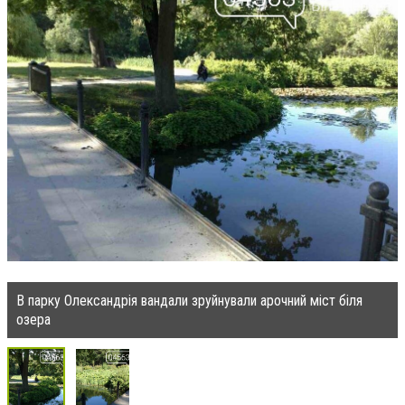
В парку Олександрія вандали зруйнували арочний міст біля
озера