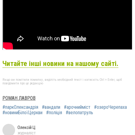
Читайте інші новини на нашому сайті.
Якщо ви помітили помилку, виділіть необхідний текст і натисніть Ctrl + Enter, щоб
повідомити про це редакцію
РОМАН ЛАВРОВ
#паркОлександрія
#вандали
#арочнийміст
#озероЧерепаха
#новиниБілоїЦеркви
#поліція
#велопатруль
Олексій Ц.
журналіст