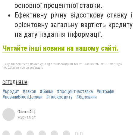
основної процентної ставки.
Ефективну річну відсоткову ставку і
орієнтовну загальну вартість кредиту
на дату надання інформації.
Читайте інші новини на нашому сайті.
Якщо ви помітили помилку, виділіть необхідний текст і натисніть Ctrl + Enter, щоб
повідомити про це редакцію
СЕГОДНЯ.UA
#кредит
#закон
#банки
#процентнаставка
#штрафи
#новиниБілоїЦеркви
#тілокредиту
#бцновини
Олексій Ц.
журналіст
0,0