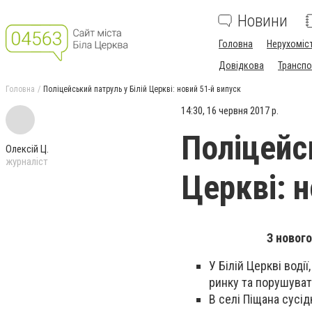
Новини
Головна
Нерухоміс
Довідкова
Транспо
Головна
Поліцейський патруль у Білій Церкві: новий 51-й випуск
14:30, 16 червня 2017 р.
Поліцейсь
Олексій Ц.
журналіст
Церкві: 
З нового
У Білій Церкві вод
ринку та порушуват
В селі Піщана сусі