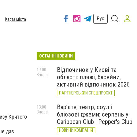
Рус
Карта міста
ОСТАННІ НОВИНИ
Відпочинок у Києві та
17:00
Вчора
області: пляжі, басейни,
активний відпочинок 2026
ПАРТНЕРСЬКИЙ СПЕЦПРОЄКТ
Вар’єте, театр, соул і
13:00
Вчора
блюзові джеми: серпень у
лизу Критого
Caribbean Club і Pepper's Club
НОВИНИ КОМПАНІЙ
не дає