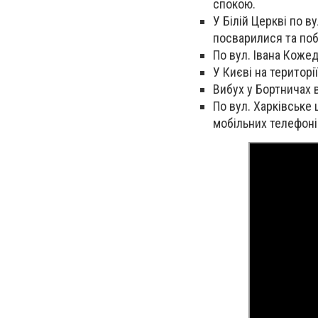
спокою.
У Білій Церкві по 
посварилися та поб
По вул. Івана Коже
У Києві на територ
Вибух у Бортничах в
По вул. Харківське 
мобільних телефонів