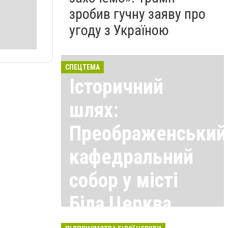
зробив гучну заяву про
угоду з Україною
СПЕЦТЕМА
Історичний
шлях:
Преображенський
кафедральний
собор у місті
Біла Церква
Всі матеріали тут