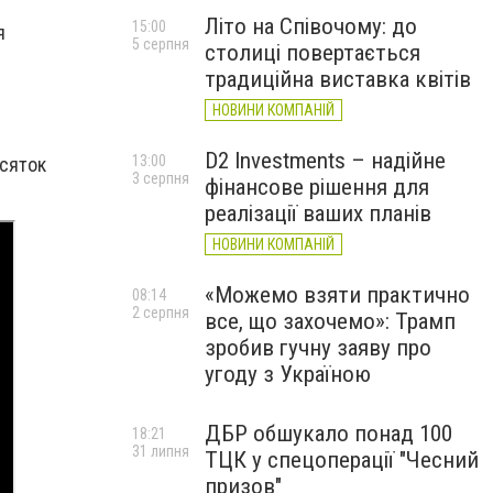
Літо на Співочому: до
15:00
я
5 серпня
столиці повертається
традиційна виставка квітів
НОВИНИ КОМПАНІЙ
D2 Investments – надійне
13:00
есяток
3 серпня
фінансове рішення для
реалізації ваших планів
НОВИНИ КОМПАНІЙ
«Можемо взяти практично
08:14
2 серпня
все, що захочемо»: Трамп
зробив гучну заяву про
угоду з Україною
ДБР обшукало понад 100
18:21
31 липня
ТЦК у спецоперації "Чесний
призов"