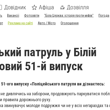
Довідник
Афіша
Дозвілля
ть
Вакансії
Фотозвіти
"Біла Церква: історія проти міфів"
Погода
рт
Реклама на сайті
Авто / Мото
Оголошення
кий патруль у Білій
новий 51-й випуск
 51-ого випуску «Поліцейського патруля ви дізнаєтесь:
ії, не дивлячись на заборони, продовжують паркуватися поб
и правила дорожнього руху.
дка звинувачує молоде подружжя чи не у всіх негараздах та 