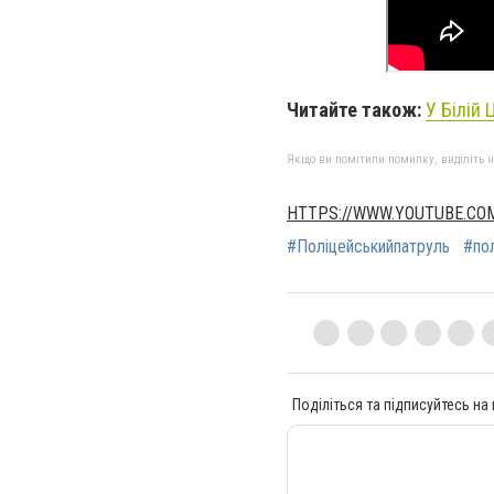
Читайте також:
У Білій
Якщо ви помітили помилку, виділіть нео
HTTPS://WWW.YOUTUBE.C
#Поліцейськийпатруль
#пол
Поділіться та підписуйтесь на