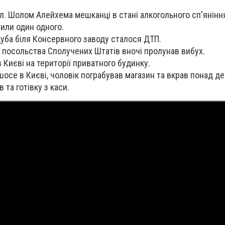
вул. Шолом Алейхема мешканці в стані алкогольного сп'янінн
или один одного.
дуба біля Консервного заводу сталося ДТП.
ії посольства Сполучених Штатів вночі пролунав вибух.
 Києві на території приватного будинку.
шосе в Києві, чоловік пограбував магазин та вкрав понад д
 та готівку з каси.