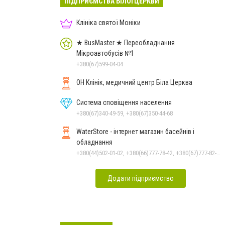
ПІДПРИЄМСТВА БІЛОЇ ЦЕРКВИ
Клініка святої Моніки
★ BusMaster ★ Переобладнання
Мікроавтобусів №1
+380(67)599-04-04
ОН Клінік, медичний центр Біла Церква
Система сповіщення населення
+380(67)340-49-59, +380(67)350-44-68
WaterStore - інтернет магазин басейнів і
обладнання
+380(44)502-01-02, +380(66)777-78-42, +380(67)777-82-19, +380(67)890-80-80, +380(73)890-80-80, +380(44)502-01-03
Додати підприємство