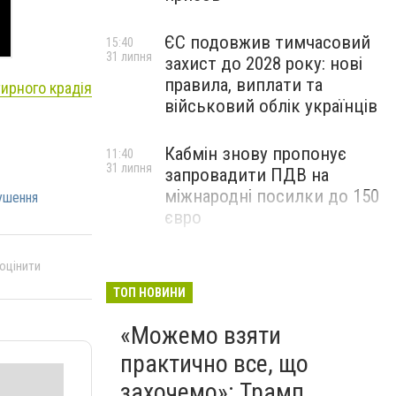
ЄС подовжив тимчасовий
15:40
31 липня
захист до 2028 року: нові
правила, виплати та
тирного крадія
військовий облік українців
Кабмін знову пропонує
11:40
31 липня
запровадити ПДВ на
міжнародні посилки до 150
ушення
євро
 оцінити
ТОП НОВИНИ
«Можемо взяти
практично все, що
захочемо»: Трамп