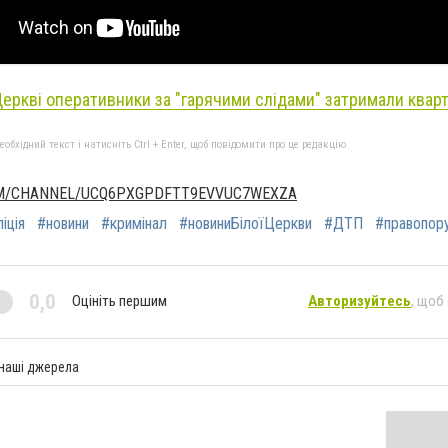
 Церкві оперативники за "гарячими слідами" затримали квар
бхідний текст і натисніть Ctrl + Enter, щоб повідомити про це редакцію
OM/CHANNEL/UCQ6PXGPDFTT9EVVUC7WEXZA
іція
#новини
#кримінал
#новиниБілоїЦеркви
#ДТП
#правопор
0,0
Оцініть першим
Авторизуйтесь
, щоб
 наші джерела