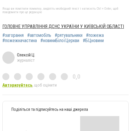
Якщо ви помітили помилку, виділіть необхідний текст і натисніть Ctrl + Enter, щоб
повідомити про це редакцію
ГОЛОВНЕ УПРАВЛІННЯ ДСНС УКРАЇНИ У КИЇВСЬКІЙ ОБЛАСТІ
#загорання
#автомобіль
#рятувальники
#пожежа
#пожежначастина
#новиниБілоїЦеркви
#БЦновини
Олексій Ц.
журналіст
0,0
Авторизуйтесь
, щоб оцінити
Поділіться та підписуйтесь на наші джерела