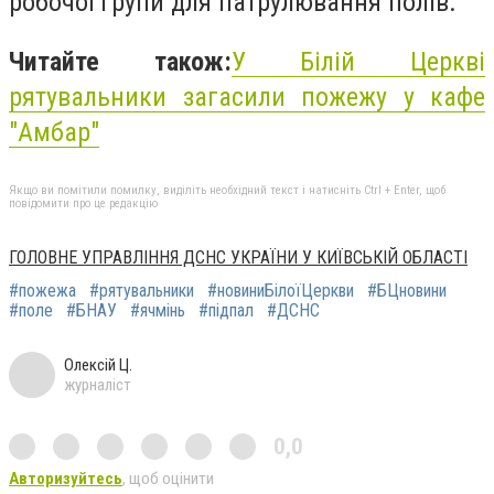
робочої групи для патрулювання полів.
Читайте також:
У Білій Церкві
рятувальники загасили пожежу у кафе
"Амбар"
Якщо ви помітили помилку, виділіть необхідний текст і натисніть Ctrl + Enter, щоб
повідомити про це редакцію
ГОЛОВНЕ УПРАВЛІННЯ ДСНС УКРАЇНИ У КИЇВСЬКІЙ ОБЛАСТІ
#пожежа
#рятувальники
#новиниБілоїЦеркви
#БЦновини
#поле
#БНАУ
#ячмінь
#підпал
#ДСНС
Олексій Ц.
журналіст
0,0
Авторизуйтесь
, щоб оцінити