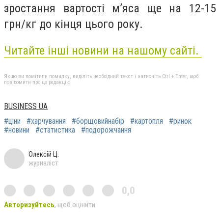
зростання вартості м’яса ще на 12-15
грн/кг до кінця цього року.
Читайте інші новини на нашому сайті.
Якщо ви помітили помилку, виділіть необхідний текст і натисніть Ctrl + Enter, щоб
повідомити про це редакцію
BUSINESS UA
#ціни
#харчування
#борщовийнабір
#картопля
#ринок
#новини
#статистика
#подорожчання
Олексій Ц.
журналіст
0,0
Авторизуйтесь
, щоб оцінити