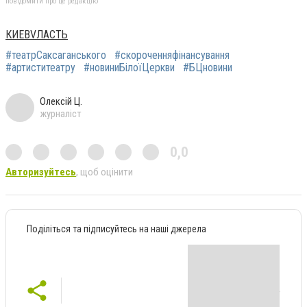
повідомити про це редакцію
КИЕВVЛАСТЬ
#театрСаксаганського
#скороченняфінансування
#артиститеатру
#новиниБілоїЦеркви
#БЦновини
Олексій Ц.
журналіст
0,0
Авторизуйтесь
, щоб оцінити
Поділіться та підписуйтесь на наші джерела