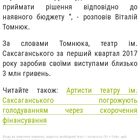
приймати рішення відповідно до
наявного бюджету ", - розповів Віталій
Томнюк.
За словами Томнюка, театр ім.
Саксаганського за перший квартал 2017
року заробив своїми виступами близько
3 млн гривень.
Читайте також:
Артисти театру ім.
Саксаганського погрожують
голодуванням через скорочення
фінансування
Якщо ви помітили помилку, виділіть необхідний текст і натисніть Ctrl + Enter, щоб