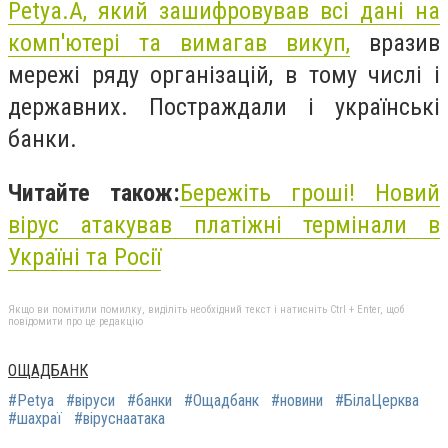
Petya.A, який зашифровував всі дані на
комп'ютері та вимагав викуп,
вразив
мережі ряду організацій, в тому числі і
державних. Постраждали і українські
банки.
Читайте також:
Бережіть гроші! Новий
вірус атакував платіжні термінали в
Україні та Росії
Якщо ви помітили помилку, виділіть необхідний текст і натисніть Ctrl + Enter, щоб
повідомити про це редакцію
ОЩАДБАНК
#Petya
#віруси
#банки
#Ощадбанк
#новини
#БілаЦерква
#шахраї
#віруснаатака