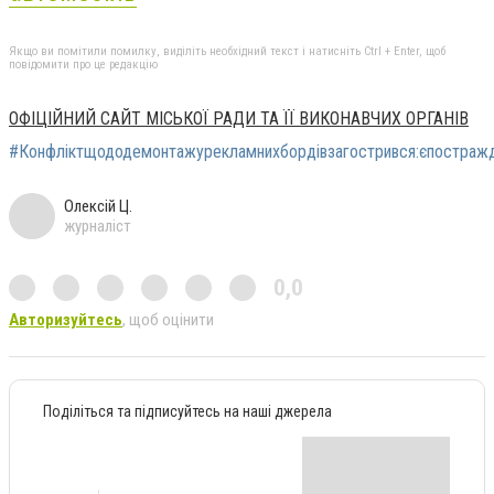
Якщо ви помітили помилку, виділіть необхідний текст і натисніть Ctrl + Enter, щоб
повідомити про це редакцію
ОФІЦІЙНИЙ САЙТ МІСЬКОЇ РАДИ ТА ЇЇ ВИКОНАВЧИХ ОРГАНІВ
#Конфліктщододемонтажурекламнихбордівзагострився:єпостражд
Олексій Ц.
журналіст
0,0
Авторизуйтесь
, щоб оцінити
Поділіться та підписуйтесь на наші джерела