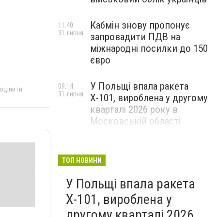
Кабмін знову пропонує
11:40
31 липня
запровадити ПДВ на
міжнародні посилки до 150
євро
У Польщі впала ракета
09:14
 оцінити
31 липня
Х-101, вироблена у другому
кварталі 2026 року в
Московській області
ТОП НОВИНИ
У Польщі впала ракета
Х-101, вироблена у
другому кварталі 2026