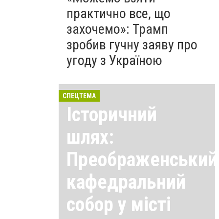
практично все, що
захочемо»: Трамп
зробив гучну заяву про
угоду з Україною
СПЕЦТЕМА
Історичний
шлях:
Преображенський
кафедральний
собор у місті