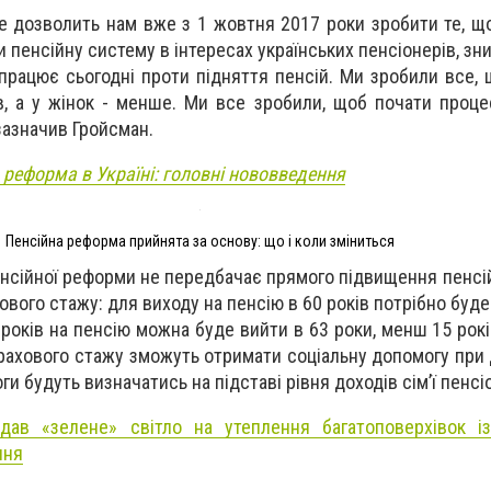
е дозволить нам вже з 1 жовтня 2017 роки зробити те, що
ти пенсійну систему в інтересах українських пенсіонерів, з
 працює сьогодні проти підняття пенсій. Ми зробили все,
ів, а у жінок - менше. Ми все зробили, щоб почати проц
- зазначив Гройсман.
 реформа в Україні: головні нововведення
Пенсійна реформа прийнята за основу: що і коли зміниться
нсійної реформи не передбачає прямого підвищення пенсійн
вого стажу: для виходу на пенсію в 60 років потрібно буде
 років на пенсію можна буде вийти в 63 роки, менш 15 років
страхового стажу зможуть отримати соціальну допомогу при
оги будуть визначатись на підставі рівня доходів сім’ї пенсі
дав «зелене» світло на утеплення багатоповерхівок і
ння