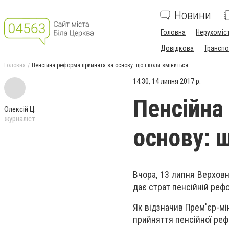
Новини
Головна
Нерухоміс
Довідкова
Транспо
Головна
Пенсійна реформа прийнята за основу: що і коли зміниться
14:30, 14 липня 2017 р.
Пенсійна
Олексій Ц.
журналіст
основу: щ
Вчора, 13 липня Верховн
дає страт пенсійній реф
Як відзначив Прем'єр-мі
прийняття пенсійної ре