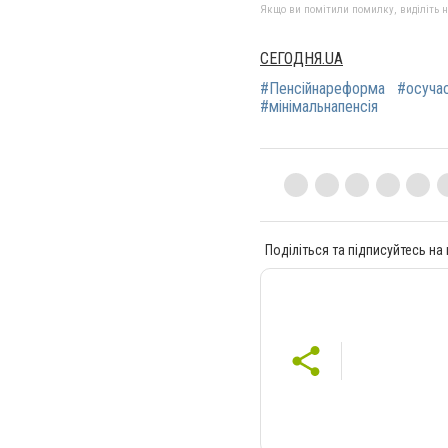
Якщо ви помітили помилку, виділіть нео
СЕГОДНЯ.UA
#Пенсійнареформа
#осучас
#мінімальнапенсія
Поділіться та підписуйтесь на