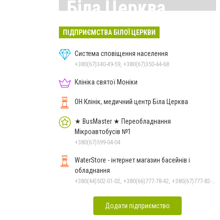
Біла Церква
Всі матеріали тут
ПІДПРИЄМСТВА БІЛОЇ ЦЕРКВИ
Система сповіщення населення
+380(67)340-49-59, +380(67)350-44-68
Клініка святої Моніки
ОН Клінік, медичний центр Біла Церква
★ BusMaster ★ Переобладнання
Мікроавтобусів №1
+380(67)599-04-04
WaterStore - інтернет магазин басейнів і
обладнання
+380(44)502-01-02, +380(66)777-78-42, +380(67)777-82-19, +380(67)890-80-80, +380(73)890-80-80, +380(44)502-01-03
Додати підприємство