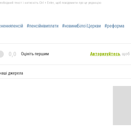
бхідний текст і натисніть Ctrl + Enter, щоб повідомити про це редакцію
ненняпенсій
#пенсійнівиплати
#новиниБілоїЦеркви
#реформа
0,0
Оцініть першим
Авторизуйтесь
, щоб
 наші джерела