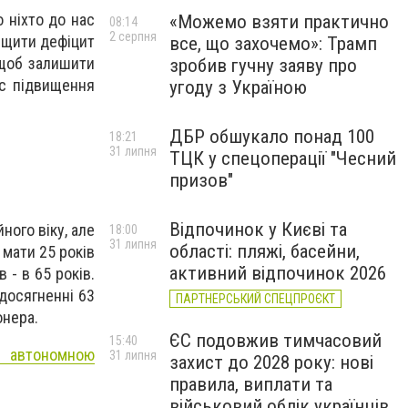
 ніхто до нас
«Можемо взяти практично
08:14
2 серпня
нищити дефіцит
все, що захочемо»: Трамп
 щоб залишити
зробив гучну заяву про
ес підвищення
угоду з Україною
ДБР обшукало понад 100
18:21
31 липня
ТЦК у спецоперації "Чесний
призов"
Відпочинок у Києві та
ого віку, але
18:00
31 липня
області: пляжі, басейни,
 мати 25 років
активний відпочинок 2026
 - в 65 років.
 досягненні 63
ПАРТНЕРСЬКИЙ СПЕЦПРОЄКТ
онера.
ЄС подовжив тимчасовий
15:40
з автономною
31 липня
захист до 2028 року: нові
правила, виплати та
військовий облік українців