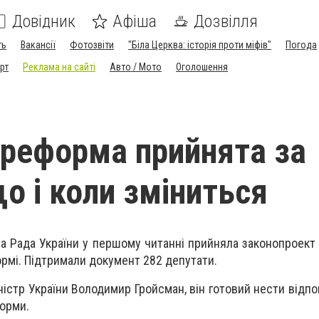
Довідник
Афіша
Дозвілля
ть
Вакансії
Фотозвіти
"Біла Церква: історія проти міфів"
Погода
рт
Реклама на сайті
Авто / Мото
Оголошення
 реформа прийнята за
о і коли зміниться
а Рада України у першому читанні прийняла законопроект 
ормі. Підтримали документ 282 депутати.
ністр України Володимир Гройсман, він готовий нести відпо
форми.