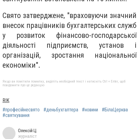
Свято затверджене, "враховуючи значний
внесок працівників бухгалтерських служб
у розвиток фінансово-господарської
діяльності підприємств, установ і
організацій, зростання національної
економіки".
Якщо ви помітили помилку, виділіть необхідний текст і натисніть Ctrl + Enter, щоб
повідомити про це редакцію
RIK
#професійнесвято
#деньбухгалтера
#новини
#БілаЦерква
#святкування
Олексій Ц.
журналіст