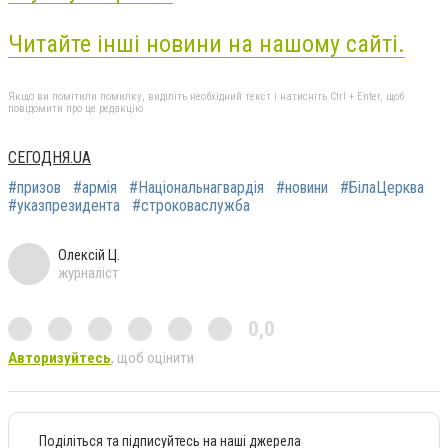
Читайте інші новини на нашому сайті.
Якщо ви помітили помилку, виділіть необхідний текст і натисніть Ctrl + Enter, щоб
повідомити про це редакцію
СЕГОДНЯ.UA
#призов
#армія
#Національнагвардія
#новини
#БілаЦерква
#указпрезидента
#строковаслужба
Олексій Ц.
журналіст
0,0
Авторизуйтесь
, щоб оцінити
Поділіться та підписуйтесь на наші джерела