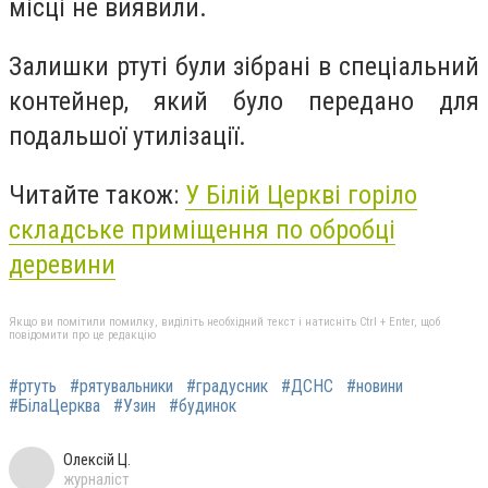
місці не виявили.
Залишки ртуті були зібрані в спеціальний
контейнер, який було передано для
подальшої утилізації.
Читайте також:
У Білій Церкві горіло
складське приміщення по обробці
деревини
Якщо ви помітили помилку, виділіть необхідний текст і натисніть Ctrl + Enter, щоб
повідомити про це редакцію
#ртуть
#рятувальники
#градусник
#ДСНС
#новини
#БілаЦерква
#Узин
#будинок
Олексій Ц.
журналіст