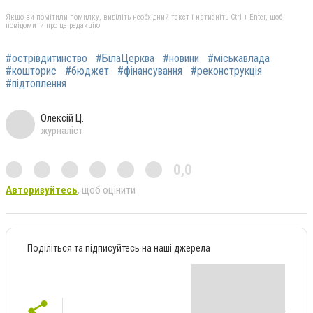
Якщо ви помітили помилку, виділіть необхідний текст і натисніть Ctrl + Enter, щоб
повідомити про це редакцію
#острівдитинство
#БілаЦерква
#новини
#міськавлада
#кошторис
#бюджет
#фінансування
#реконструкція
#підтоплення
Олексій Ц.
журналіст
0,0
Авторизуйтесь
, щоб оцінити
Поділіться та підписуйтесь на наші джерела