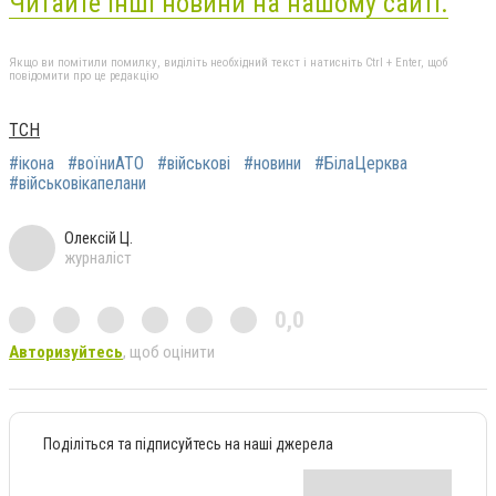
Читайте інші новини на нашому сайті.
Якщо ви помітили помилку, виділіть необхідний текст і натисніть Ctrl + Enter, щоб
повідомити про це редакцію
ТСН
#ікона
#воїниАТО
#військові
#новини
#БілаЦерква
#військовікапелани
Олексій Ц.
журналіст
0,0
Авторизуйтесь
, щоб оцінити
Поділіться та підписуйтесь на наші джерела