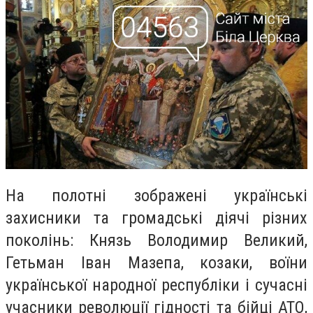
На полотні зображені українські
захисники та громадські діячі різних
поколінь: Князь Володимир Великий,
Гетьман Іван Мазепа, козаки, воїни
української народної республіки і сучасні
учасники революції гідності та бійці АТО,