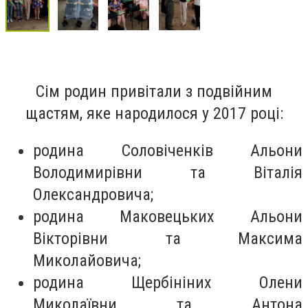
Сім родин привітали з подвійним
щастям, яке народилося у 2017 році:
родина Соловіченків Альони
Володимирівни та Віталія
Олександровича;
родина Маковецьких Альони
Вікторівни та Максима
Миколайовича;
родина Щербініних Олени
Миколаївни та Антона