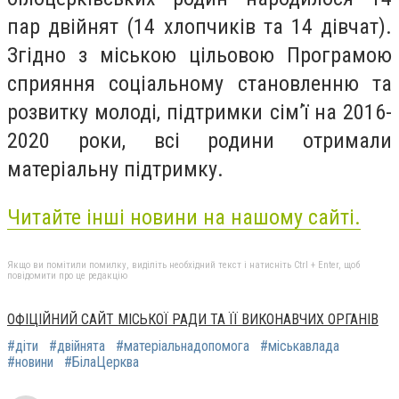
пар двійнят (14 хлопчиків та 14 дівчат).
Згідно з міською цільовою Програмою
сприяння соціальному становленню та
розвитку молоді, підтримки сім’ї на 2016-
2020 роки, всі родини отримали
матеріальну підтримку.
Читайте інші новини на нашому сайті.
Якщо ви помітили помилку, виділіть необхідний текст і натисніть Ctrl + Enter, щоб
повідомити про це редакцію
ОФІЦІЙНИЙ САЙТ МІСЬКОЇ РАДИ ТА ЇЇ ВИКОНАВЧИХ ОРГАНІВ
#діти
#двійнята
#матеріальнадопомога
#міськавлада
#новини
#БілаЦерква