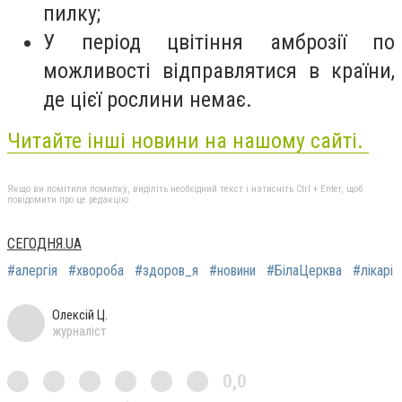
пилку;
У період цвітіння амброзії по
можливості відправлятися в країни,
де цієї рослини немає.
Читайте інші новини на нашому сайті.
Якщо ви помітили помилку, виділіть необхідний текст і натисніть Ctrl + Enter, щоб
повідомити про це редакцію
СЕГОДНЯ.UA
#алергія
#хвороба
#здоров_я
#новини
#БілаЦерква
#лікарі
Олексій Ц.
журналіст
0,0