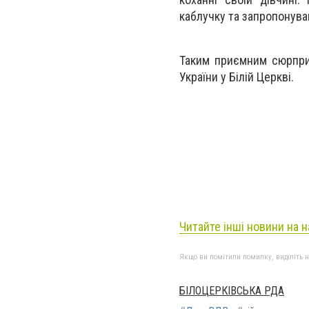
каблучку та запропонува
Таким приємним сюрпри
України у Білій Церкві.
Читайте інші новини на н
Якщо ви помітили помилку, виділіть нео
БІЛОЦЕРКІВСЬКА РДА