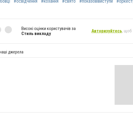
бовці
#освідчення
#кохання
#свято
#показовівиступи
#оркест
Високі оцінки користувачів за
Авторизуйтесь
, щоб
Стиль викладу
 наші джерела