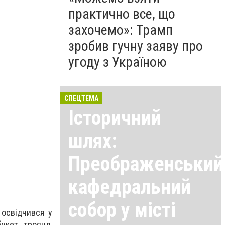
практично все, що
захочемо»: Трамп
зробив гучну заяву про
угоду з Україною
День ВДВ 2017
СПЕЦТЕМА
Історичний
шлях:
Преображенський
кафедральний
собор у місті
 освідчився у
букет троянд,