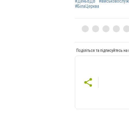
#ДеньВДВ
#військовослуж
#БілаЦерква
Поділіться та підписуйтесь на