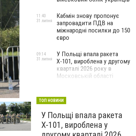
Кабмін знову пропонує
11:40
31 липня
запровадити ПДВ на
міжнародні посилки до 150
євро
У Польщі впала ракета
09:14
31 липня
Х-101, вироблена у другому
кварталі 2026 року в
Московській області
ТОП НОВИНИ
У Польщі впала ракета
Х-101, вироблена у
другому кварталі 2026