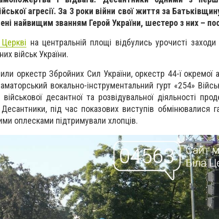
ійської агресії. За 3 роки війни свої життя за Батьківщи
чені найвищим званням Герой України, шестеро з них – по
 Церкві
на центральній площі відбулись урочисті заходи
их військ України.
ли оркестр Збройних Сил України, оркестр 44-ї окремої а
 аматорський вокально-інструментальний гурт «254» Військ
 військової десантної та розвідувальної діяльності про
. Десантники, під час показових виступів обмінювалися г
чними оплесками підтримували хлопців.