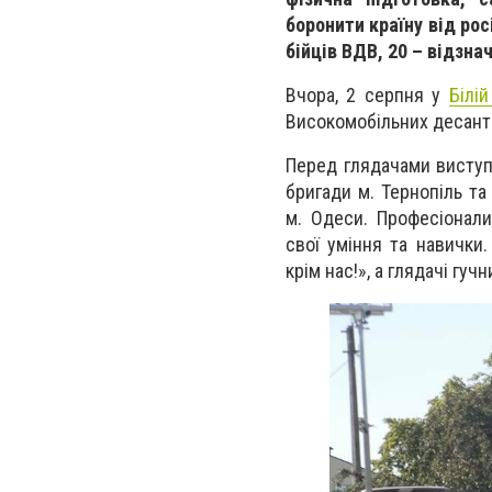
боронити країну від рос
бійців ВДВ, 20 – відзна
Вчора, 2 серпня у
Білій
Високомобільних десантн
Перед глядачами виступи
бригади м. Тернопіль та
м. Одеси. Професіонали
свої уміння та навички
крім нас!», а глядачі гу