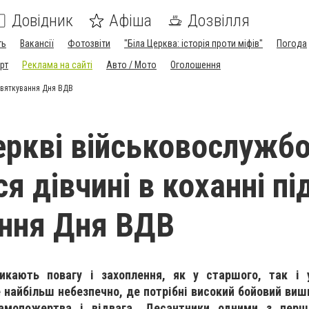
Довідник
Афіша
Дозвілля
ть
Вакансії
Фотозвіти
"Біла Церква: історія проти міфів"
Погода
рт
Реклама на сайті
Авто / Мото
Оголошення
 святкування Дня ВДВ
Церкві військовослужб
я дівчині в коханні пі
ння Дня ВДВ
ликають повагу і захоплення, як у старшого, так і
е найбільш небезпечно, де потрібні високий бойовий вишк
самопожертва і відвага. Десантники одними з пер