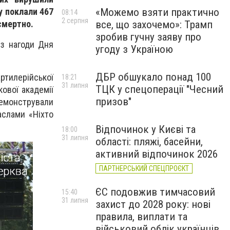
ну поклали 467
«Можемо взяти практично
08:14
2 серпня
смертно.
все, що захочемо»: Трамп
зробив гучну заяву про
 з нагоди Дня
угоду з Україною
ДБР обшукало понад 100
ртилерійської
18:21
31 липня
ТЦК у спецоперації "Чесний
ової академії
призов"
демонстрували
аслами «Ніхто
Відпочинок у Києві та
18:00
31 липня
області: пляжі, басейни,
активний відпочинок 2026
ПАРТНЕРСЬКИЙ СПЕЦПРОЄКТ
ЄС подовжив тимчасовий
15:40
31 липня
захист до 2028 року: нові
правила, виплати та
військовий облік українців