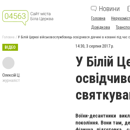
Новини
Головна
Нерухоміс
Довідкова
Транспо
Головна
У Білій Церкві військовослужбовець освідчився дівчині в коханні під час
14:30, 3 серпня 2017 р.
ВІДЕО
У Білій 
освідчивс
Олексій Ц.
журналіст
святкува
Воїни-десантники вик
покоління. Вони там, д
фізична підготовка, 