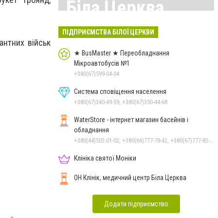
Біла Церква
Всі матеріали тут
ПІДПРИЄМСТВА БІЛОЇ ЦЕРКВИ
нтних військ
★ BusMaster ★ Переобладнання
Мікроавтобусів №1
+380(67)599-04-04
Система сповіщення населення
+380(67)340-49-59, +380(67)350-44-68
WaterStore - інтернет магазин басейнів і
обладнання
+380(44)502-01-02, +380(66)777-78-42, +380(67)777-82-19, +380(67)890-80-80, +380(73)890-80-80, +380(44)502-01-03
Клініка святої Моніки
ОН Клінік, медичний центр Біла Церква
Додати підприємство