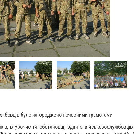
ужбовців було нагороджено почесними грамотами.
ків, в урочистій обстановці, один з військовослужбовців
 Після показових виступів, хлопець подарував коханій 