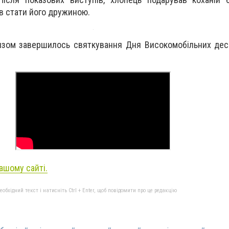
в стати його дружиною.
зом завершилось святкування Дня Високомобільних деса
ашому сайті.
бхідний текст і натисніть Ctrl + Enter, щоб повідомити про це редакцію