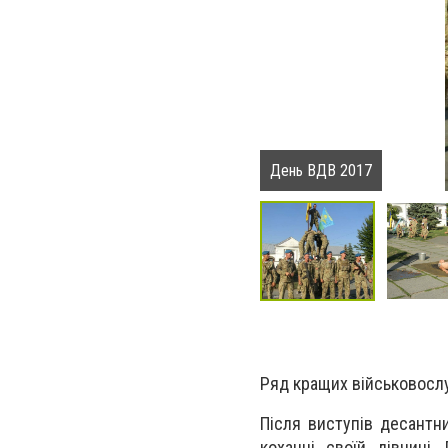
День ВДВ 2017
Ряд кращих військовосл
Після виступів десантни
коханні своїй дівчині.