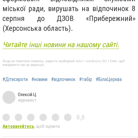
міської ради, вирушать на відпочинок 8
серпня до ДЗОВ «Прибережний»
(Херсонська область).
Читайте інші новини на нашому сайті.
Якщо ви помітили помилку, виділіть необхідний текст і натисніть Ctrl + Enter, щоб
повідомити про це редакцію
#Дітисироти
#новини
#відпочинок
#табір
#БілаЦерква
Олексій Ц.
журналіст
0,0
Авторизуйтесь
, щоб оцінити