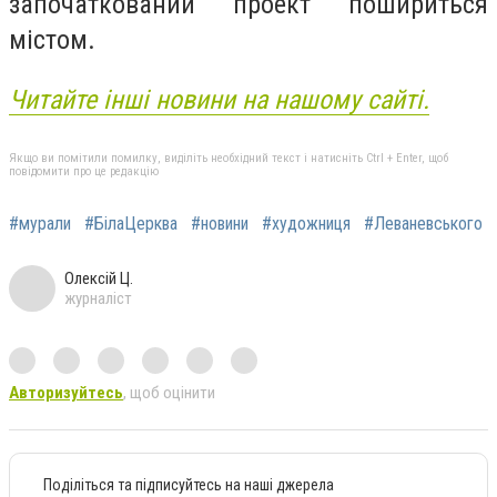
започаткований проект пошириться
містом.
Читайте інші новини на нашому сайті.
Якщо ви помітили помилку, виділіть необхідний текст і натисніть Ctrl + Enter, щоб
повідомити про це редакцію
#мурали
#БілаЦерква
#новини
#художниця
#Леваневського
Олексій Ц.
журналіст
Авторизуйтесь
, щоб оцінити
Поділіться та підписуйтесь на наші джерела