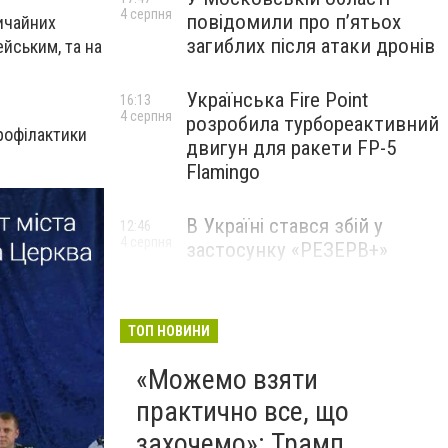
4 серпня
повідомили про п’ятьох
вичайних
загиблих після атаки дронів
йським, та на
Українська Fire Point
16:13
4 серпня
розробила турбореактивний
рофілактики
двигун для ракети FP-5
Flamingo
В Україні стався збій у
12:46
4 серпня
застосунку «РЕЗЕРВ+»
ТОП НОВИНИ
«Можемо взяти
практично все, що
захочемо»: Трамп