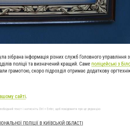
ула зібрана інформація різних служб Головного управління 
дділів поліції та визначений кращий. Саме
поліцейські з Біл
тали грамотою, скоро підрозділ отримає додаткову оргтехнік
ашому сайті
.
бхідний текст і натисніть Ctrl + Enter, щоб повідомити про це редакцію
ОНАЛЬНОЇ ПОЛІЦІЇ В КИЇВСЬКІЙ ОБЛАСТІ