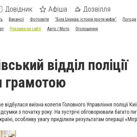
Довідник
Афіша
Дозвілля
ть
Вакансії
Фотозвіти
"Біла Церква: історія проти міфів"
Погода
рт
Реклама на сайті
Авто / Мото
Оголошення
вський відділ поліції
и грамотою
е відбулася виїзна колегія Головного Управління поліції Ки
дсумки з початку року. На зустрічі обговорювали багато пи
країні, особливу увагу приділили результатам операції «Мігр