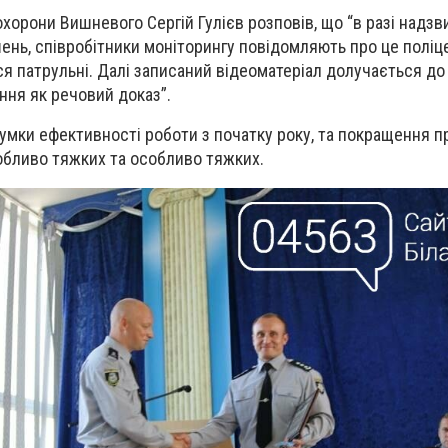
хорони Вишневого Сергій Гулієв розповів, що “в разі надз
ень, співробітники моніторингу повідомляють про це поліце
ся патрульні. Далі записаний відеоматеріал долучається до
ня як речовий доказ”.
сумки ефективності роботи з початку року, та покращення п
собливо тяжких та особливо тяжких.