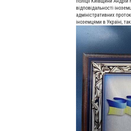
поліції Київщини Андрій
відповідальності інозем
адміністративних проток
іноземцями в Україні, т