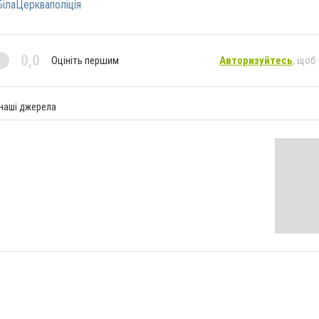
БілаЦеркваполіція
0,0
Оцініть першим
Авторизуйтесь
, щоб
 наші джерела