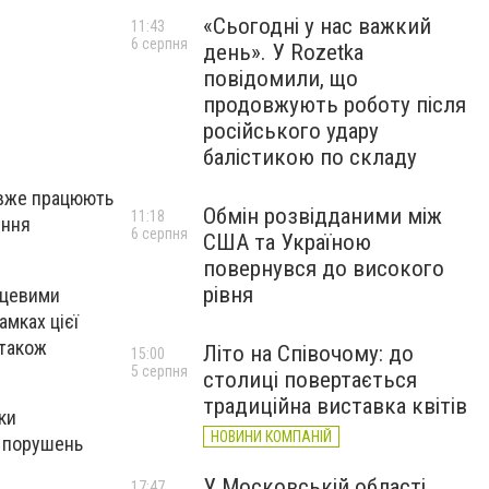
«Сьогодні у нас важкий
11:43
6 серпня
день». У Rozetka
повідомили, що
продовжують роботу після
російського удару
балістикою по складу
о вже працюють
Обмін розвідданими між
11:18
іння
6 серпня
США та Україною
повернувся до високого
рівня
сцевими
амках цієї
 також
Літо на Співочому: до
15:00
5 серпня
столиці повертається
традиційна виставка квітів
ки
НОВИНИ КОМПАНІЙ
х порушень
У Московській області
17:47