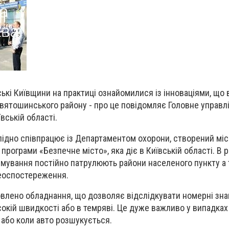
йські Київщини на практиці ознайомилися із інноваціями, щ
вятошинського району - про це повідомляє Головне управл
ївській області.
лідно співпрацює із Департаментом охорони, створений мі
програми «Безпечне місто», яка діє в Київській області. В р
рмування постійно патрулюють райони населеного пункту а
еоспостереження.
овлено обладнання, що дозволяє відслідкувати номерні зна
исокій швидкості або в темряві. Це дуже важливо у випадка
 або коли авто розшукується.