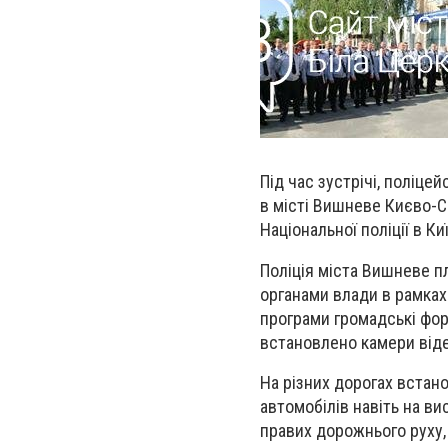
Під час зустрічі, поліце
в місті Вишневе Києво-С
Національної поліції в Ки
Поліція міста Вишневе п
органами влади в рамках 
програми громадські фо
встановлено камери від
На різних дорогах встан
автомобілів навіть на в
правих дорожнього руху,