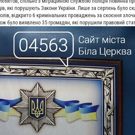
 Нєбитов, спільно з міграційною службою поліція повинна пр
ців, які порушують Закони України. Лише за серпень було с
олів, відкрито 6 кримінальних проваджень за скоєння злоч
акож було виявлено 35 громадян, які порушили правовий ста