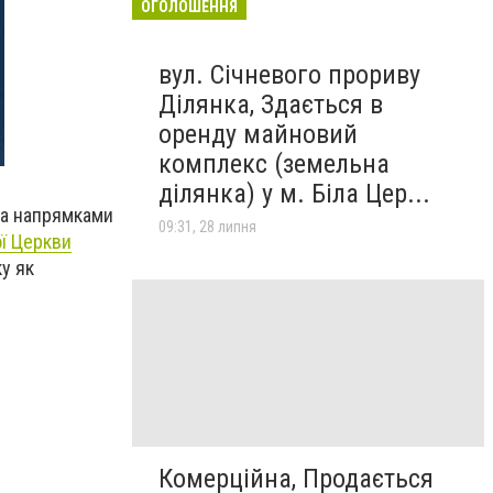
ОГОЛОШЕННЯ
вул. Січневого прориву
Ділянка, Здається в
оренду майновий
комплекс (земельна
ділянка) у м. Біла Цер...
за напрямками
09:31, 28 липня
ої Церкви
у як
Комерційна, Продається