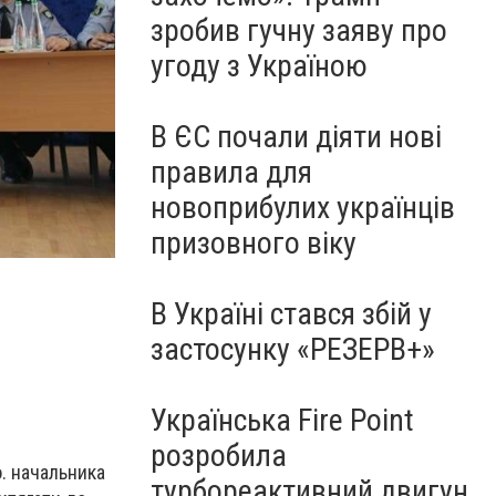
зробив гучну заяву про
угоду з Україною
В ЄС почали діяти нові
правила для
новоприбулих українців
призовного віку
В Україні стався збій у
застосунку «РЕЗЕРВ+»
Українська Fire Point
розробила
о. начальника
турбореактивний двигун