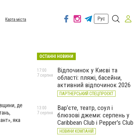
Рус
Карта міста
ОСТАННІ НОВИНИ
Відпочинок у Києві та
17:00
7 серпня
області: пляжі, басейни,
активний відпочинок 2026
ПАРТНЕРСЬКИЙ СПЕЦПРОЄКТ
ївщини, де
Вар’єте, театр, соул і
13:00
тань,
7 серпня
блюзові джеми: серпень у
ант», яка
Caribbean Club і Pepper's Club
НОВИНИ КОМПАНІЙ