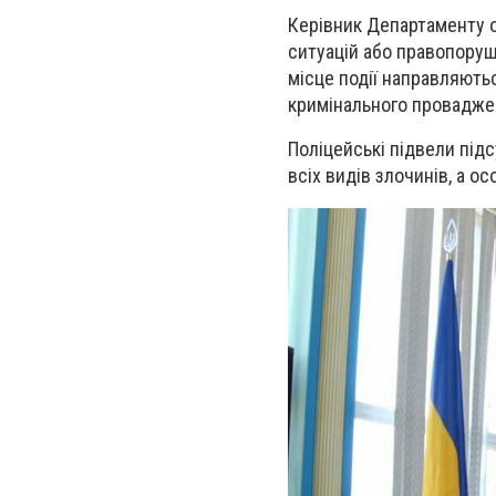
Керівник Департаменту о
ситуацій або правопоруш
місце події направляють
кримінального проваджен
Поліцейські підвели під
всіх видів злочинів, а о