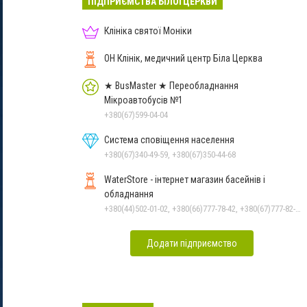
ПІДПРИЄМСТВА БІЛОЇ ЦЕРКВИ
Клініка святої Моніки
ОН Клінік, медичний центр Біла Церква
★ BusMaster ★ Переобладнання
Мікроавтобусів №1
+380(67)599-04-04
Система сповіщення населення
+380(67)340-49-59, +380(67)350-44-68
WaterStore - інтернет магазин басейнів і
обладнання
+380(44)502-01-02, +380(66)777-78-42, +380(67)777-82-19, +380(67)890-80-80, +380(73)890-80-80, +380(44)502-01-03
Додати підприємство