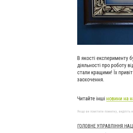
В якості експерименту б
діяльності про роботу ві
стали кращими! Їх приві
заохочення.
Читайте інші
новини на н
Якщо ви помітили помилку, виділіть нео
ГОЛОВНЕ УПРАВЛІННЯ НАЦІ