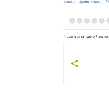
#поліція
#роботаполіції
#
Поділіться та підписуйтесь на