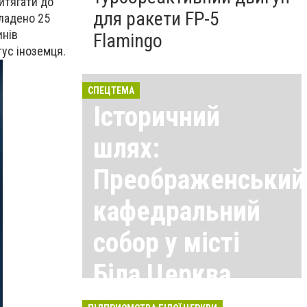
итягати до
для ракети FP-5
кладено 25
инів
Flamingo
тус іноземця.
СПЕЦТЕМА
Історичний
шлях:
Преображенський
кафедральний
собор у місті
Біла Церква
Всі матеріали тут