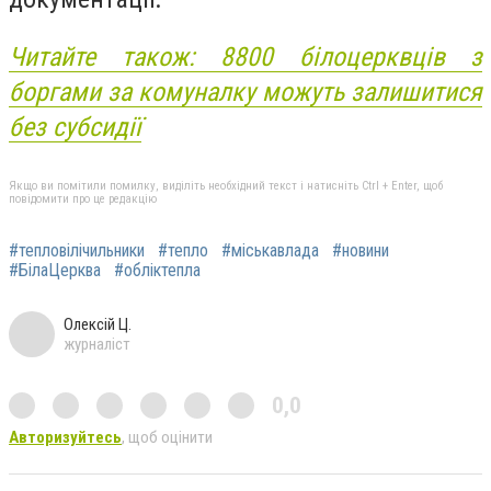
Читайте також: 8800 білоцерквців з
боргами за комуналку можуть залишитися
без субсидії
Якщо ви помітили помилку, виділіть необхідний текст і натисніть Ctrl + Enter, щоб
повідомити про це редакцію
#тепловілічильники
#тепло
#міськавлада
#новини
#БілаЦерква
#обліктепла
Олексій Ц.
журналіст
0,0
Авторизуйтесь
, щоб оцінити