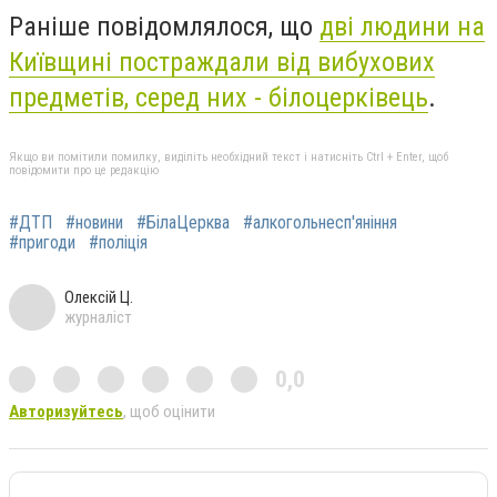
Раніше повідомлялося, що
дві людини на
Київщині постраждали від вибухових
предметів, серед них - білоцерківець
.
Якщо ви помітили помилку, виділіть необхідний текст і натисніть Ctrl + Enter, щоб
повідомити про це редакцію
#ДТП
#новини
#БілаЦерква
#алкогольнесп'яніння
#пригоди
#поліція
Олексій Ц.
журналіст
0,0
Авторизуйтесь
, щоб оцінити