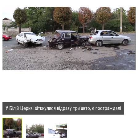
У Білій Церкві зіткнулися відразу три авто, є постраждалі