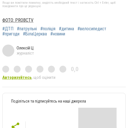
Якщо ви помітили помилку, виділіть необхідний текст і натисніть Ctrl + Enter, щоб
повідомити про це редакцію
ФОТО: PROBCTV
#ДТП
#патрульні
#поліція
#дитина
#велосипедист
#пригоди
#БілаЦерква
#новини
Олексій Ц.
журналіст
0,0
Авторизуйтесь
, щоб оцінити
Поділіться та підписуйтесь на наші джерела