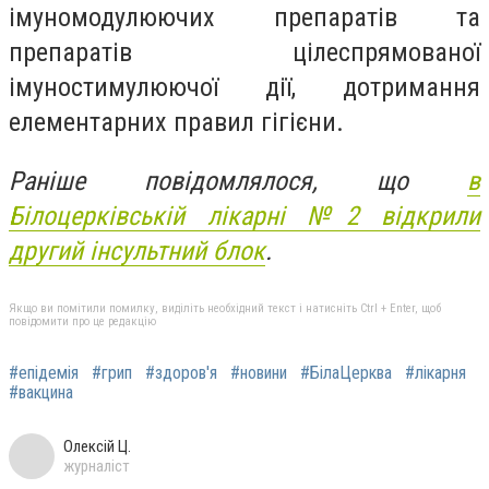
імуномодулюючих препаратів та
препаратів цілеспрямованої
імуностимулюючої дії, дотримання
елементарних правил гігієни.
Раніше повідомлялося, що
в
Білоцерківській лікарні №2 відкрили
другий інсультний блок
.
Якщо ви помітили помилку, виділіть необхідний текст і натисніть Ctrl + Enter, щоб
повідомити про це редакцію
#епідемія
#грип
#здоров'я
#новини
#БілаЦерква
#лікарня
#вакцина
Олексій Ц.
журналіст