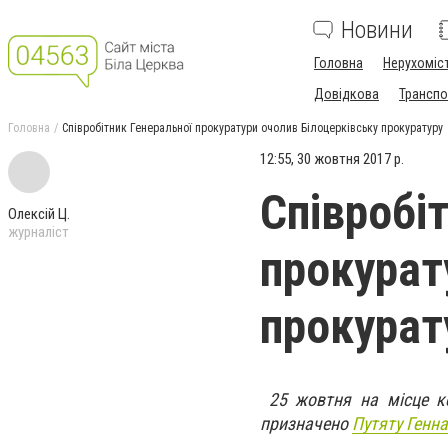
Новини
Головна
Нерухоміс
Довідкова
Транспо
Головна
Співробітник Генеральної прокуратури очолив Білоцерківську прокуратуру
12:55, 30 жовтня 2017 р.
Співробі
Олексій Ц.
журналіст
прокурат
прокурат
25 жовтня на місце кер
призначено
Путяту Генна