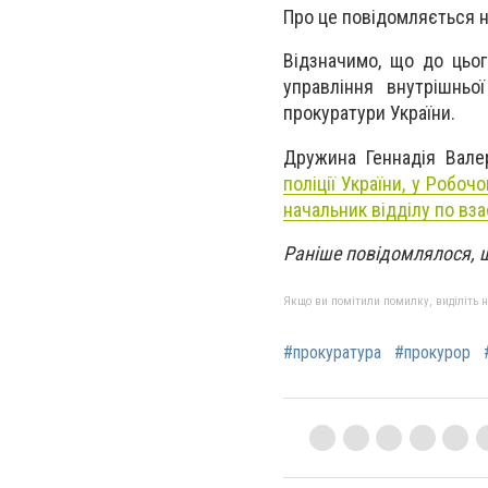
Про це повідомляється н
Відзначимо, що до цьог
управління внутрішньо
прокуратури України.
Дружина Геннадія Вале
поліції України, у Робо
начальник відділу по вз
Раніше повідомлялося,
Якщо ви помітили помилку, виділіть нео
#прокуратура
#прокурор