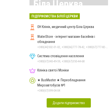
Біла Церква
Всі матеріали тут
ПІДПРИЄМСТВА БІЛОЇ ЦЕРКВИ
ОН Клінік, медичний центр Біла Церква
WaterStore - інтернет магазин басейнів і
обладнання
+380(44)502-01-02, +380(66)777-78-42, +380(67)777-82-19, +380(67)890-80-80, +380(73)890-80-80, +380(44)502-01-03
Система сповіщення населення
+380(67)340-49-59, +380(67)350-44-68
Клініка святої Моніки
★ BusMaster ★ Переобладнання
Мікроавтобусів №1
+380(67)599-04-04
Додати підприємство