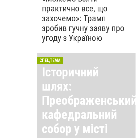
практично все, що
захочемо»: Трамп
зробив гучну заяву про
угоду з Україною
СПЕЦТЕМА
Історичний
шлях:
Преображенський
кафедральний
собор у місті