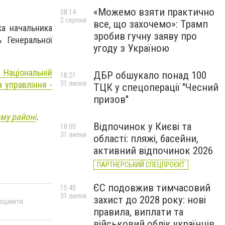
«Можемо взяти практично
08:14
2 серпня
все, що захочемо»: Трамп
ка начальника
зробив гучну заяву про
 Генеральної
угоду з Україною
 Національній
ДБР обшукало понад 100
18:21
а управління -
31 липня
ТЦК у спецоперації "Чесний
призов"
ому районі
.
Відпочинок у Києві та
18:00
31 липня
області: пляжі, басейни,
активний відпочинок 2026
ПАРТНЕРСЬКИЙ СПЕЦПРОЄКТ
ЄС подовжив тимчасовий
15:40
31 липня
захист до 2028 року: нові
 оцінити
правила, виплати та
військовий облік українців