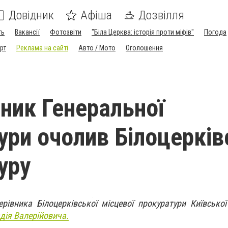
Довідник
Афіша
Дозвілля
ть
Вакансії
Фотозвіти
"Біла Церква: історія проти міфів"
Погода
рт
Реклама на сайті
Авто / Мото
Оголошення
тник Генеральної
ури очолив Білоцерків
уру
івника Білоцерківської місцевої прокуратури Київської
дія Валерійовича.