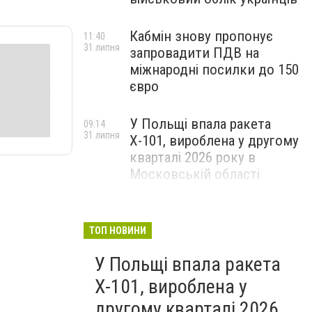
Кабмін знову пропонує
11:40
31 липня
запровадити ПДВ на
міжнародні посилки до 150
євро
У Польщі впала ракета
09:14
31 липня
Х-101, вироблена у другому
кварталі 2026 року в
Московській області
ТОП НОВИНИ
У Польщі впала ракета
Х-101, вироблена у
другому кварталі 2026