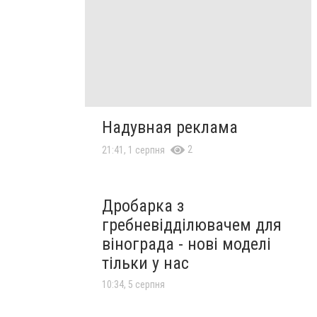
Надувная реклама
2
21:41, 1 серпня
Дробарка з
гребневідділювачем для
вінограда - нові моделі
тільки у нас
10:34, 5 серпня