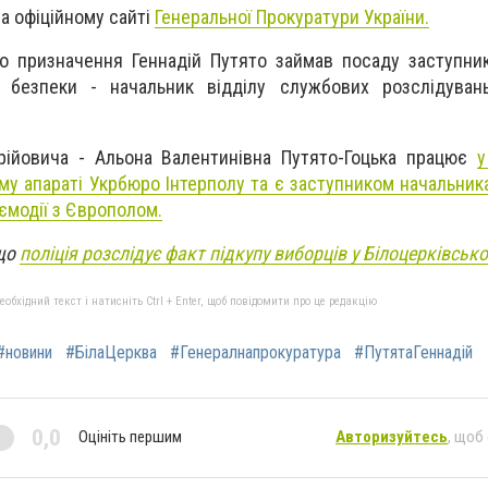
а офіційному сайті
Генеральної Прокуратури України.
о призначення Геннадій Путято займав посаду заступни
ї безпеки - начальник відділу службових розслідувань
рійовича - Альона Валентинівна Путято-Гоцька працює
у
чому апараті Укрбюро Інтерполу та є заступником начальник
аємодії з Європолом.
 що
поліція розслідує факт підкупу виборців у Білоцерківськ
бхідний текст і натисніть Ctrl + Enter, щоб повідомити про це редакцію
#новини
#БілаЦерква
#Генералнапрокуратура
#ПутятаГеннадій
0,0
Оцініть першим
Авторизуйтесь
, щоб