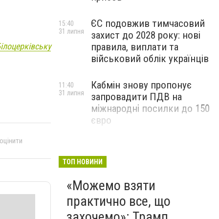
ЄС подовжив тимчасовий
15:40
31 липня
захист до 2028 року: нові
правила, виплати та
лоцерківську
військовий облік українців
Кабмін знову пропонує
11:40
31 липня
запровадити ПДВ на
міжнародні посилки до 150
євро
 оцінити
ТОП НОВИНИ
«Можемо взяти
практично все, що
захочемо»: Трамп