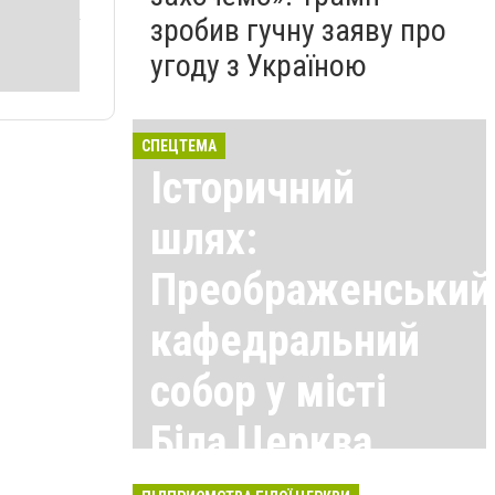
зробив гучну заяву про
угоду з Україною
СПЕЦТЕМА
Історичний
шлях:
Преображенський
кафедральний
собор у місті
Біла Церква
Всі матеріали тут