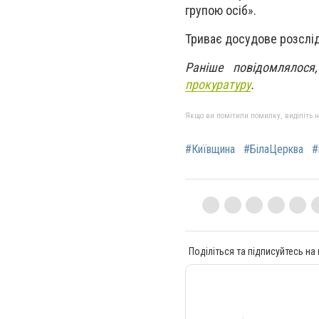
групою осіб».
Триває досудове розслі
Раніше повідомлялос
прокуратуру
.
Якщо ви помітили помилку, виділіть нео
#Київщина
#БілаЦерква
#
Поділіться та підписуйтесь на