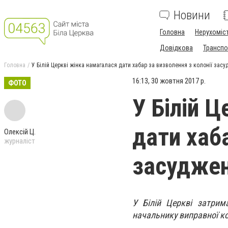
Новини
Головна
Нерухоміс
Довідкова
Транспо
Головна
У Білій Церкві жінка намагалася дати хабар за визволення з колонії зас
16:13, 30 жовтня 2017 р.
ФОТО
У Білій 
дати хаба
Олексій Ц.
журналіст
засуджен
У Білій Церкві затрим
начальнику виправної ко