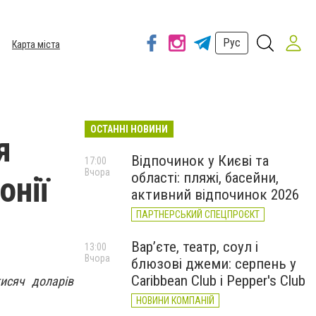
Рус
Карта міста
ОСТАННІ НОВИНИ
я
Відпочинок у Києві та
17:00
Вчора
області: пляжі, басейни,
онії
активний відпочинок 2026
ПАРТНЕРСЬКИЙ СПЕЦПРОЄКТ
Вар’єте, театр, соул і
13:00
Вчора
блюзові джеми: серпень у
Caribbean Club і Pepper's Club
исяч доларів
НОВИНИ КОМПАНІЙ