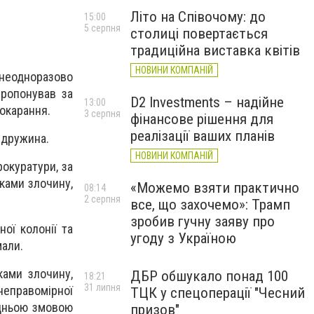
Літо на Співочому: до
15:00
5 серпня
столиці повертається
традиційна виставка квітів
НОВИНИ КОМПАНІЙ
 неодноразово
пропонував за
D2 Investments – надійне
13:00
окарання.
3 серпня
фінансове рішення для
реалізації ваших планів
 дружина.
НОВИНИ КОМПАНІЙ
окуратури, за
ками злочину,
«Можемо взяти практично
08:14
2 серпня
все, що захочемо»: Трамп
зробив гучну заяву про
ої колонії та
угоду з Україною
мали.
ками злочину,
ДБР обшукало понад 100
18:21
31 липня
неправомірної
ТЦК у спецоперації "Чесний
едньою змовою
призов"