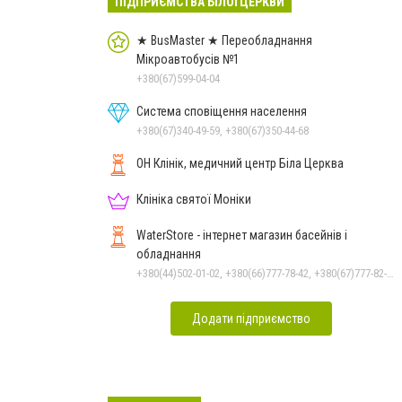
ПІДПРИЄМСТВА БІЛОЇ ЦЕРКВИ
★ BusMaster ★ Переобладнання
Мікроавтобусів №1
+380(67)599-04-04
Система сповіщення населення
+380(67)340-49-59, +380(67)350-44-68
ОН Клінік, медичний центр Біла Церква
Клініка святої Моніки
WaterStore - інтернет магазин басейнів і
обладнання
+380(44)502-01-02, +380(66)777-78-42, +380(67)777-82-19, +380(67)890-80-80, +380(73)890-80-80, +380(44)502-01-03
Додати підприємство