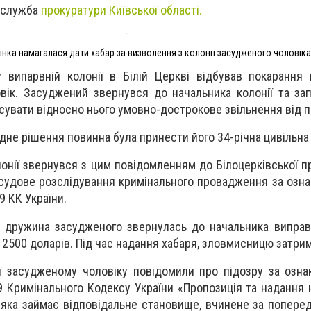
-служба
прокуратури Київської області.
інка намагалася дати хабар за визволення з колонії засудженого чоловіка
 випарвній колонії в Білій Церкві відбував покарання
вік. Засуджений звернувся до начальника колонії та за
сувати відносно нього умовно-дострокове звільнення від п
відне рішення повинна була принести його 34-річна цивільна
онії звернувся з цим повідомленням до Білоцерківської пр
судове розслідування кримінального провадження за озна
9 КК України.
а дружина засудженого звернулась до начальника виправн
і 2500 доларів. Під час надання хабаря, зловмисницю затри
її засудженому чоловіку повідомили про підозру за озна
9 Кримінального Кодексу України «Пропозиція та надання 
, яка займає відповідальне становище, вчинене за попер