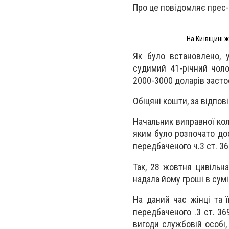
Про це повідомляє прес
На Київщині ж
Як було встановлено, у
судимий 41-річний чоло
2000-3000 доларів засто
Обіцяні кошти, за відпо
Начальник виправної кол
яким було розпочато до
передбаченого ч.3 ст. 36
Так, 28 жовтня цивільн
надала йому гроші в сум
На даний час жінці та 
передбаченого .3 ст. 36
вигоди службовій особі