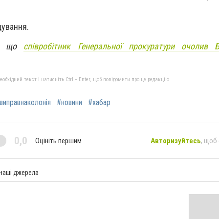
дування.
я, що
співробітник Генеральної прокуратури очолив Бі
бхідний текст і натисніть Ctrl + Enter, щоб повідомити про це редакцію
виправнаколонія
#новини
#хабар
0,0
Оцініть першим
Авторизуйтесь
, щоб
 наші джерела