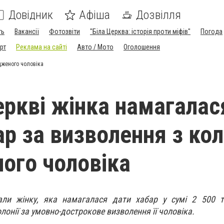
Довідник
Афіша
Дозвілля
ть
Вакансії
Фотозвіти
"Біла Церква: історія проти міфів"
Погода
рт
Реклама на сайті
Авто / Мото
Оголошення
удженого чоловіка
Церкві жінка намагалас
р за визволення з кол
ого чоловіка
али жінку, яка намагалася дати хабар у сумі 2 500 т
лонії за умовно-дострокове визволення її чоловіка.