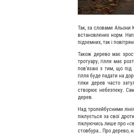
Так, за словами Альони 
встановлених норм. Нап
підземних, так і повітря
Також дерево має зрос
тротуару, гілля має ро
пов’язані з тим, що під
гілля буде падати на дор
гілки дерев часто зату
створює небезпеку. Сам
дерев.
Над тролейбусними лінія
піклується за свої дроти
піклуючись лише про «сво
стовбура… Про дерево, на