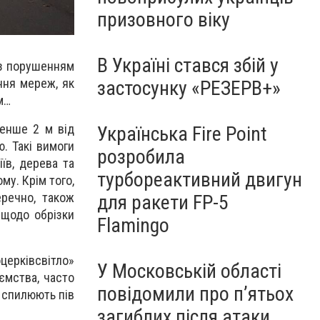
призовного віку
В Україні стався збій у
 із порушенням
ння мереж, як
застосунку «РЕЗЕРВ+»
м…
менше 2 м від
Українська Fire Point
. Такі вимоги
розробила
їв, дерева та
турбореактивний двигун
му. Крім того,
еречно, також
для ракети FP-5
 щодо обрізки
Flamingo
церківсвітло»
У Московській області
иємства, часто
повідомили про п’ятьох
і спилюють пів
загиблих після атаки