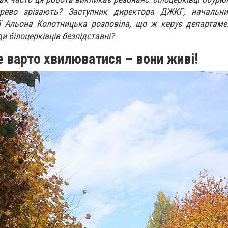
рево зрізають? Заступник директора ДЖКГ, начальни
ії Альона Колотницька розповіла, що ж керує департам
и білоцерківців безпідставні?
е варто хвилюватися – вони живі!