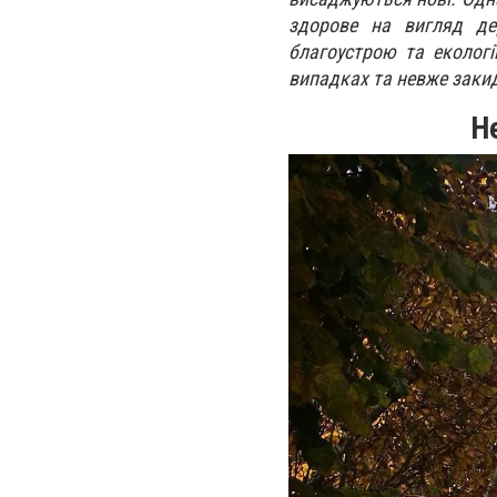
здорове на вигляд де
благоустрою та еколог
випадках та невже закид
Н