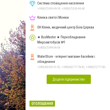
Система сповіщення населення
+380(67)340-49-59, +380(67)350-44-68
Клініка святої Моніки
ОН Клінік, медичний центр Біла Церква
★ BusMaster ★ Переобладнання
Мікроавтобусів №1
+380(67)599-04-04
WaterStore - інтернет магазин басейнів і
обладнання
+380(44)502-01-02, +380(66)777-78-42, +380(67)777-82-19, +380(67)890-80-80, +380(73)890-80-80, +380(44)502-01-03
Додати підприємство
ОГОЛОШЕННЯ