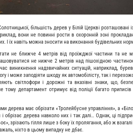
Колотницької, більшість дерев у Білій Церкві розташовані
риклад, вони не повинні рости в охоронній зоні проклада
них. І їх навіть можна зносити на виконання будівельних нор
тати не ближче 4 метрів від проїжджої частини та не 
зташовуватися не нижче 2 метрів над пішохідною частиною
 час виникнення надзвичайних ситуацій, наприклад, буреві
огу і може заподіяти шкоду як автомобілісту, так і перехожо
ляють світлофори і дорожні та вказівні знаки, що, безп
е тому департамент отримує від поліції багато приписів
ми дерева має обрізати «Тролейбусне управління», а «Біло
 і обрізає дерева навколо них і так далі… Однак, ці підпр
є», зрізають гілля лише з боку їх пролягання, або ж взагал
жаль, ніхто в цьому випадку не дбає.