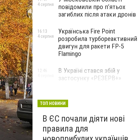
4 серпня
повідомили про п’ятьох
загиблих після атаки дронів
Українська Fire Point
16:13
4 серпня
розробила турбореактивний
двигун для ракети FP-5
Flamingo
В Україні стався збій у
12:46
4 серпня
застосунку «РЕЗЕРВ+»
ТОП НОВИНИ
В ЄС почали діяти нові
правила для
новоприбулих українців