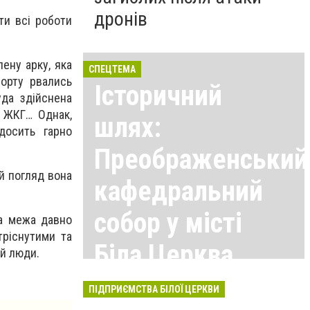
дронів
ти всі роботи
ену арку, яка
СПЕЦТЕМА
порту рвались
Історичний
уда здійснена
в ЖКГ… Однак,
шлях:
досить гарно
Преображенський
й погляд вона
кафедральний
собор у місті
ва межа давно
ріснутими та
Біла Церква
 й люди.
Всі матеріали тут
ПІДПРИЄМСТВА БІЛОЇ ЦЕРКВИ