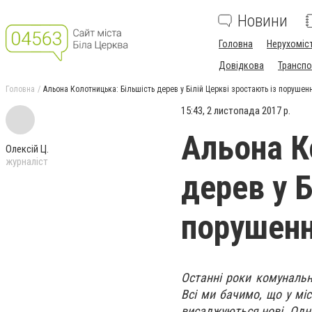
Новини
Головна
Нерухоміс
Довідкова
Транспо
Головна
Альона Колотницька: Більшість дерев у Білій Церкві зростають із поруше
15:43, 2 листопада 2017 р.
Альона К
Олексій Ц.
журналіст
дерев у Б
порушенн
Останні роки комунальн
Всі ми бачимо, що у міс
висаджуються нові. Одна