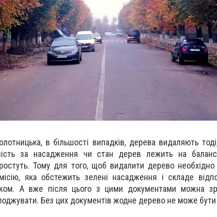
олотницька, в більшості випадків, дерева видаляють тоді
ьність за насадження чи стан дерев лежить на баланс
и ростуть. Тому для того, щоб видалити дерево необхідно
місію, яка обстежить зелені насадження і складе відп
ком. А вже після цього з цими документами можна зрі
лоджувати. Без цих документів жодне дерево не може бути