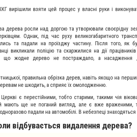
КГ вирішили взяти цей процес у власні руки і виконува
ова дерева росли над доргою та утворювали своєрідну зел
рківцям. Однак, під час руху великогабаритного транс
ались та падали на проїзджу частину. Після того, як б
анці викликали поліцію та скаржилися на дії працівникі
, що жодне дерево не постраждало, а насадження 
ницької, правильна обрізка дерев, навіть якощо на перши
еревам не шкодить, а сприяє їх омолодженню.
й Церкві є перестійними, тобто старими, такими чія віко
й мають ще не поганий вигляд, але є вже враженими, т
еодноразово падали на автомобілі. В небезпеці знаходяться
коли відбувається видалення дерева?