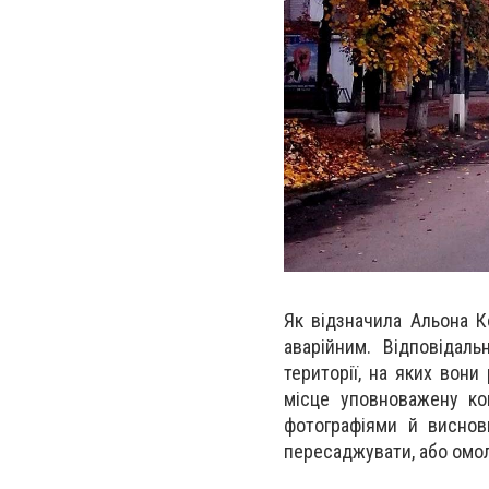
Як відзначила Альона К
аварійним. Відповідал
території, на яких вон
місце уповноважену ко
фотографіями й виснов
пересаджувати, або омо