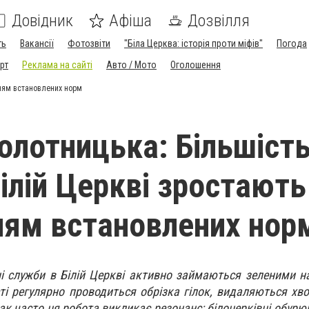
Довідник
Афіша
Дозвілля
ть
Вакансії
Фотозвіти
"Біла Церква: історія проти міфів"
Погода
рт
Реклама на сайті
Авто / Мото
Оголошення
нням встановлених норм
олотницька: Більшіст
ілій Церкві зростають 
ям встановлених нор
і служби в Білій Церкві активно займаються зеленими 
ті регулярно проводиться обрізка гілок, видаляються хво
к часто ця робота викликає резонанс: білоцерківці обурю