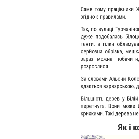
Саме тому працівники Ж
згідно з правилами.
Так, по вулиці Турчанін
дуже подобалась білоце
тенти, а гілки обламув
серйозна обрізка, мешк
зараз можна побачити
розрослися.
За словами Альони Колот
здається варварською, д
Більшість дерев у Білі
перетнута. Вони може 
крихкими. Такі дерева н
Як і 