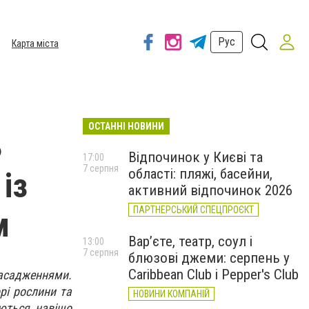
Рус
Карта міста
ОСТАННІ НОВИНИ
ь
Відпочинок у Києві та
17:00
7 серпня
області: пляжі, басейни,
із
активний відпочинок 2026
ПАРТНЕРСЬКИЙ СПЕЦПРОЄКТ
м
Вар’єте, театр, соул і
13:00
7 серпня
блюзові джеми: серпень у
Caribbean Club і Pepper's Club
насадженнями.
рі рослини та
НОВИНИ КОМПАНІЙ
ються, навіщо