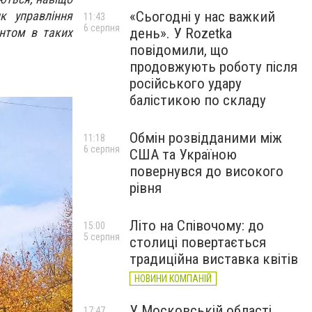
к управління
«Сьогодні у нас важкий
11:43
6 серпня
ентом в таких
день». У Rozetka
повідомили, що
продовжують роботу після
російського удару
балістикою по складу
Обмін розвідданими між
11:18
6 серпня
США та Україною
повернувся до високого
рівня
Літо на Співочому: до
15:00
5 серпня
столиці повертається
традиційна виставка квітів
НОВИНИ КОМПАНІЙ
У Московській області
17:47