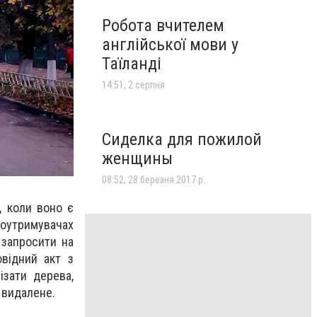
Робота вчителем
англійської мови у
Таїланді
14:51, 2 серпня
Сиделка для пожилой
женщины
08:52, 28 березня 2017 р.
, коли воно є
оутримувачах
 запросити на
овідний акт з
зати дерева,
 видалене.