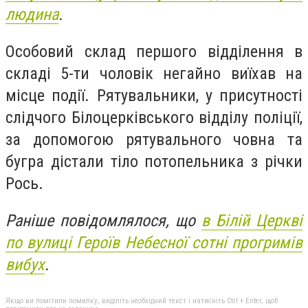
людина
.
Особовий склад першого відділення в
складі 5-ти чоловік негайно виїхав на
місце події. Рятувальники, у присутності
слідчого Білоцерківського відділу поліції,
за допомогою рятувального човна та
бугра дістали тіло потопельника з річки
Рось.
Раніше повідомлялося, що
в Білій Церкві
по вулиці Героїв Небесної сотні прогримів
вибух
.
Якщо ви помітили помилку, виділіть необхідний текст і натисніть Ctrl + Enter, щоб