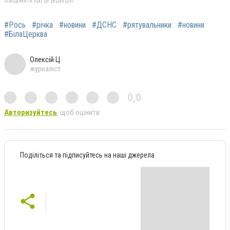
повідомити про це редакцію
#Рось
#річка
#новини
#ДСНС
#рятувальники
#новини
#БілаЦерква
Олексій Ц.
журналіст
0,0
Авторизуйтесь
, щоб оцінити
Поділіться та підписуйтесь на наші джерела