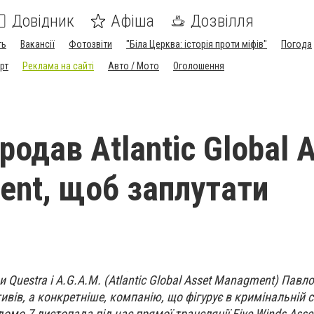
Довідник
Афіша
Дозвілля
ть
Вакансії
Фотозвіти
"Біла Церква: історія проти міфів"
Погода
рт
Реклама на сайті
Авто / Мото
Оголошення
одав Atlantic Global 
nt, щоб заплутати
 Questra і A.G.A.M. (Atlantic Global Asset Managment) Павл
ивів, а конкретніше, компанію, що фігурує в кримінальній с
домо 7 листопада під час прямої трансляції Five Winds Asse