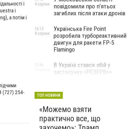
дальності і
4 серпня
повідомили про п’ятьох
uestra і
загиблих після атаки дронів
g), а потім і
Українська Fire Point
16:13
4 серпня
розробила турбореактивний
двигун для ракети FP-5
Flamingo
В Україні стався збій у
12:46
4 серпня
застосунку «РЕЗЕРВ+»
слідчими
 (727) 254-
ТОП НОВИНИ
«Можемо взяти
практично все, що
захочемо»: Трамп