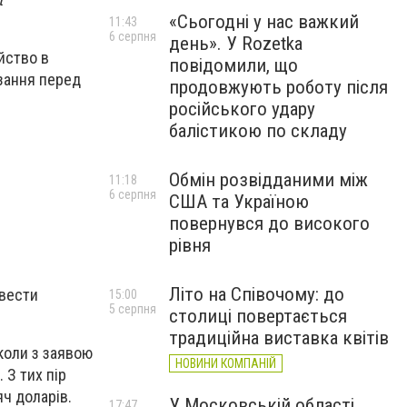
«Сьогодні у нас важкий
11:43
6 серпня
день». У Rozetka
йство в
повідомили, що
язання перед
продовжують роботу після
російського удару
балістикою по складу
Обмін розвідданими між
11:18
6 серпня
США та Україною
повернувся до високого
рівня
Літо на Співочому: до
овести
15:00
5 серпня
столиці повертається
традиційна виставка квітів
коли з заявою
НОВИНИ КОМПАНІЙ
 З тих пір
яч доларів.
У Московській області
17:47