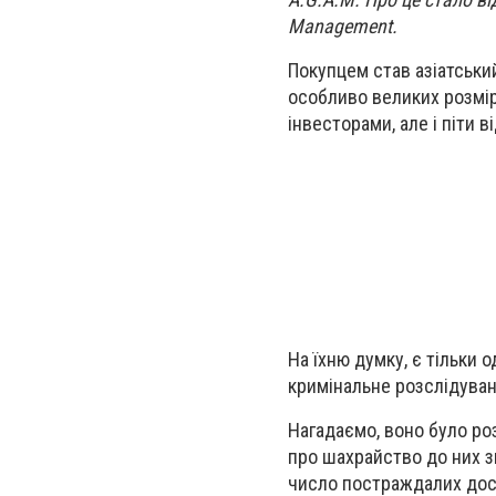
Management.
Покупцем став азіатськи
особливо великих розмір
інвесторами, але і піти в
На їхню думку, є тільки
кримінальне розслідуван
Нагадаємо, воно було ро
про шахрайство до них з
число постраждалих досяг