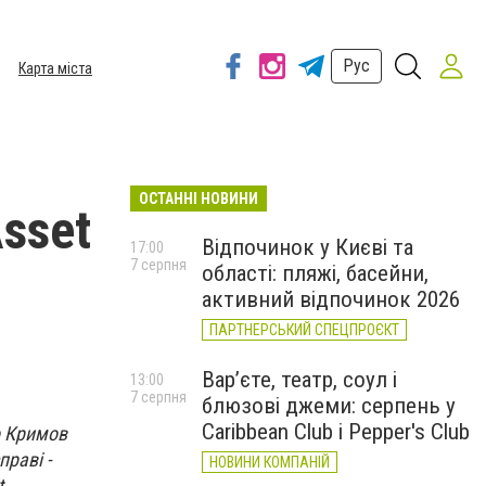
Рус
Карта міста
ОСТАННІ НОВИНИ
Asset
Відпочинок у Києві та
17:00
7 серпня
області: пляжі, басейни,
активний відпочинок 2026
ПАРТНЕРСЬКИЙ СПЕЦПРОЄКТ
Вар’єте, театр, соул і
13:00
7 серпня
блюзові джеми: серпень у
Caribbean Club і Pepper's Club
о Кримов
праві -
НОВИНИ КОМПАНІЙ
t