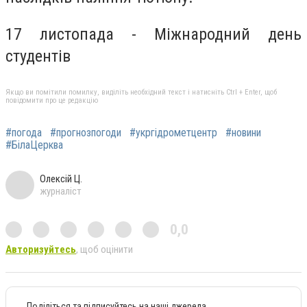
17 листопада - Міжнародний день
студентів
Якщо ви помітили помилку, виділіть необхідний текст і натисніть Ctrl + Enter, щоб
повідомити про це редакцію
#погода
#прогнозпогоди
#укргідрометцентр
#новини
#БілаЦерква
Олексій Ц.
журналіст
0,0
Авторизуйтесь
, щоб оцінити
Поділіться та підписуйтесь на наші джерела