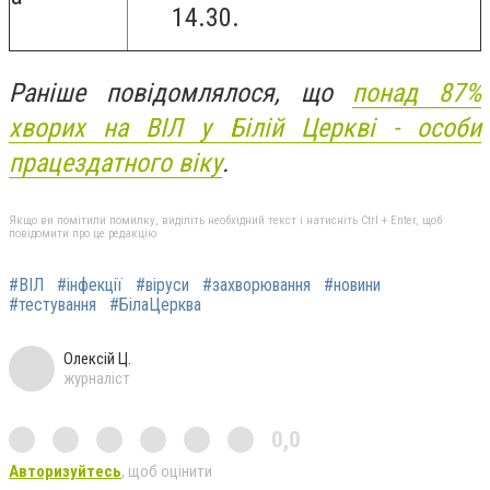
14.30.
Раніше повідомлялося, що
понад 87%
хворих на ВІЛ у Білій Церкві - особи
працездатного віку
.
Якщо ви помітили помилку, виділіть необхідний текст і натисніть Ctrl + Enter, щоб
повідомити про це редакцію
#ВІЛ
#інфекції
#віруси
#захворювання
#новини
#тестування
#БілаЦерква
Олексій Ц.
журналіст
0,0
Авторизуйтесь
, щоб оцінити