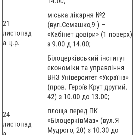
14.00;
міська лікарня №2
21
(вул.Семашко,9 ) –
листопад
«Кабінет довіри» (1 поверх)
а ц.р.
з 9.00 д 14.00;
Білоцерківський інститут
економіки та управління
ВНЗ Університет «Україна»
(
пров. Героїв Крут другий,
42
) з 10.00 до 13.00;
площа перед ПК
24
«БілоцерківМаз
» (
вул.Я
листопад
Мудрого, 20
)
з 10.30 до
а