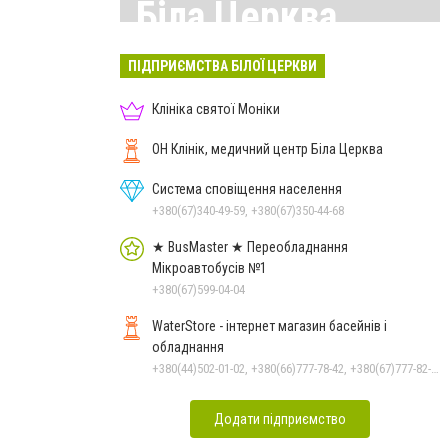
Біла Церква
Всі матеріали тут
ПІДПРИЄМСТВА БІЛОЇ ЦЕРКВИ
Клініка святої Моніки
ОН Клінік, медичний центр Біла Церква
Система сповіщення населення
+380(67)340-49-59, +380(67)350-44-68
★ BusMaster ★ Переобладнання
Мікроавтобусів №1
+380(67)599-04-04
WaterStore - інтернет магазин басейнів і
обладнання
+380(44)502-01-02, +380(66)777-78-42, +380(67)777-82-19, +380(67)890-80-80, +380(73)890-80-80, +380(44)502-01-03
Додати підприємство