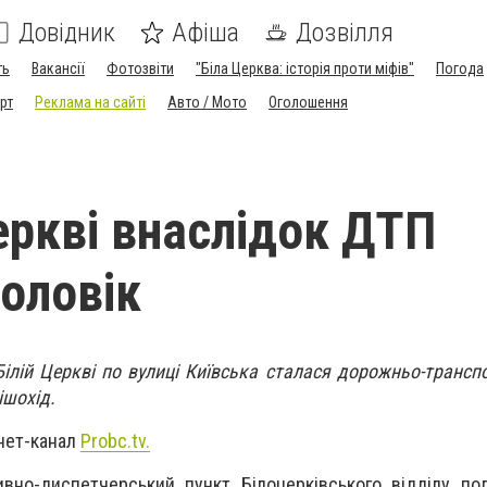
Довідник
Афіша
Дозвілля
ть
Вакансії
Фотозвіти
"Біла Церква: історія проти міфів"
Погода
рт
Реклама на сайті
Авто / Мото
Оголошення
Церкві внаслідок ДТП
чоловік
Білій Церкві по вулиці Київська сталася дорожньо-трансп
ішохід.
рнет-канал
Probc.tv.
ивно-диспетчерський пункт Білоцерківського відділу пол