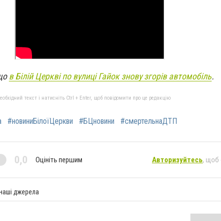
 що
в Білій Церкві по вулиці Гайок знову згорів автомобіль
.
бхідний текст і натисніть Ctrl + Enter, щоб повідомити про це редакцію
а
#новиниБілоїЦеркви
#БЦновини
#смертельнаДТП
0,0
Оцініть першим
Авторизуйтесь
, щоб
 наші джерела