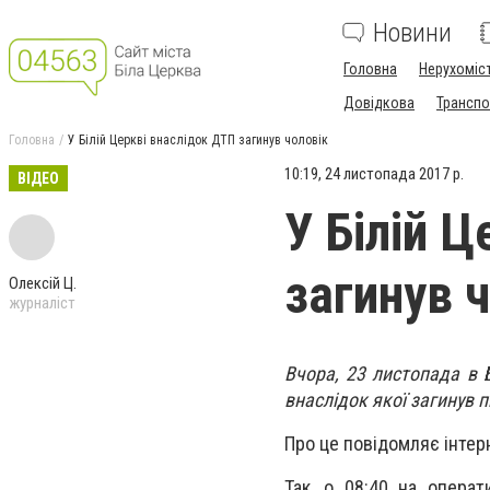
Новини
Головна
Нерухоміс
Довідкова
Транспо
Головна
У Білій Церкві внаслідок ДТП загинув чоловік
10:19, 24 листопада 2017 р.
ВІДЕО
У Білій 
загинув 
Олексій Ц.
журналіст
Вчора, 23 листопада в 
внаслідок якої загинув п
Про це повідомляє інте
Так, о 08:40 на операт