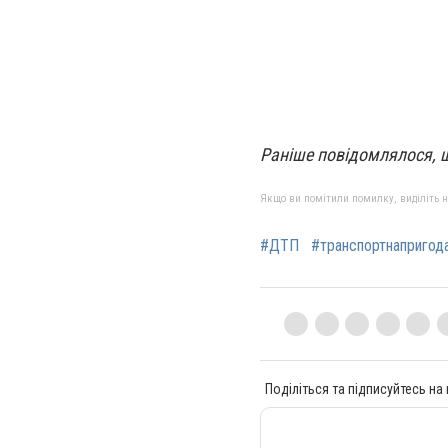
Раніше повідомлялося,
Якщо ви помітили помилку, виділіть нео
#ДТП
#транспортнапригод
Поділіться та підписуйтесь на