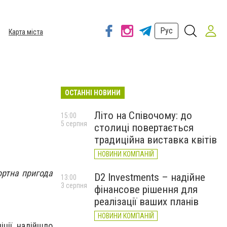
Рус
Карта міста
ОСТАННІ НОВИНИ
Літо на Співочому: до
15:00
5 серпня
столиці повертається
традиційна виставка квітів
НОВИНИ КОМПАНІЙ
ортна пригода
D2 Investments – надійне
13:00
3 серпня
фінансове рішення для
реалізації ваших планів
НОВИНИ КОМПАНІЙ
іції надійшло