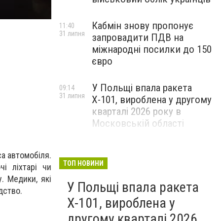
Кабмін знову пропонує
11:40
31 липня
запровадити ПДВ на
міжнародні посилки до 150
євро
У Польщі впала ракета
09:14
31 липня
Х-101, вироблена у другому
кварталі 2026 року в
Московській області
са автомобіля.
ТОП НОВИНИ
чі ліхтарі чи
. Медики, які
У Польщі впала ракета
дство.
Х-101, вироблена у
другому кварталі 2026