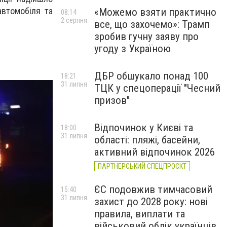
автомобіля та
«Можемо взяти практично
08:14
2 серпня
все, що захочемо»: Трамп
зробив гучну заяву про
угоду з Україною
ДБР обшукало понад 100
18:21
31 липня
ТЦК у спецоперації "Чесний
призов"
Відпочинок у Києві та
18:00
31 липня
області: пляжі, басейни,
активний відпочинок 2026
ПАРТНЕРСЬКИЙ СПЕЦПРОЄКТ
ЄС подовжив тимчасовий
15:40
31 липня
захист до 2028 року: нові
правила, виплати та
військовий облік українців