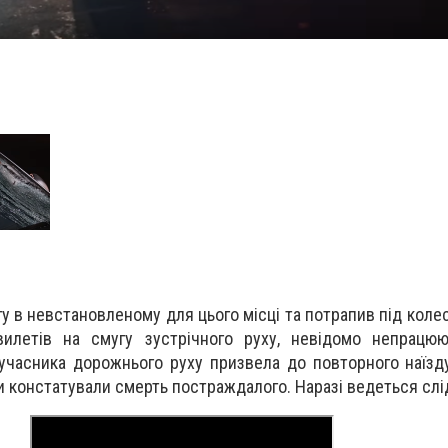
у в невстановленому для цього місці та потрапив під коле
вилетів на смугу зустрічного руху, невідомо непрацюю
учасника дорожнього руху призвела до повторного наїзду
и констатували смерть постраждалого. Наразі ведеться слі