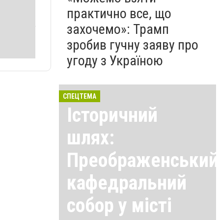
практично все, що
захочемо»: Трамп
зробив гучну заяву про
угоду з Україною
СПЕЦТЕМА
Історичний
шлях:
Преображенський
кафедральний
собор у місті