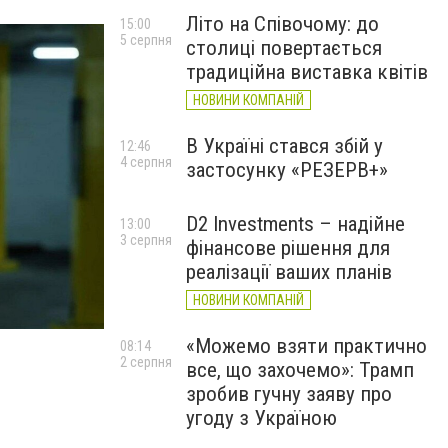
Літо на Співочому: до
15:00
5 серпня
столиці повертається
традиційна виставка квітів
НОВИНИ КОМПАНІЙ
В Україні стався збій у
12:46
4 серпня
застосунку «РЕЗЕРВ+»
D2 Investments – надійне
13:00
3 серпня
фінансове рішення для
реалізації ваших планів
НОВИНИ КОМПАНІЙ
«Можемо взяти практично
08:14
2 серпня
все, що захочемо»: Трамп
зробив гучну заяву про
"Щасливий день смерті"
угоду з Україною