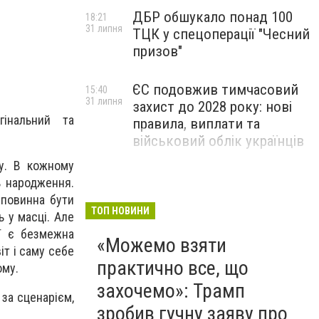
ДБР обшукало понад 100
18:21
31 липня
ТЦК у спецоперації "Чесний
призов"
ЄС подовжив тимчасовий
15:40
31 липня
захист до 2028 року: нові
гінальний та
правила, виплати та
військовий облік українців
у. В кожному
ь народження.
 повинна бути
ТОП НОВИНИ
ь у масці. Але
еї є безмежна
«Можемо взяти
іт і саму себе
практично все, що
ому.
захочемо»: Трамп
за сценарієм,
зробив гучну заяву про