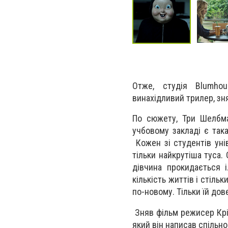
Отже, студія Blumhou
винахідливий трилер, зня
По сюжету, Три Шелбма
учбовому закладі є така
Кожен зі студентів уні
тільки найкрутіша туса.
дівчина прокидається 
кількість життів і стіль
по-новому. Тільки їй дов
Зняв фільм режисер Крі
який він написав спільн