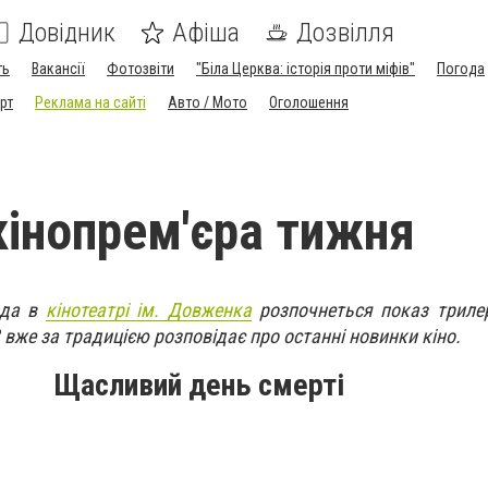
Довідник
Афіша
Дозвілля
ть
Вакансії
Фотозвіти
"Біла Церква: історія проти міфів"
Погода
рт
Реклама на сайті
Авто / Мото
Оголошення
кінопрем'єра тижня
ада в
кінотеатрі ім. Довженка
розпочнеться показ трил
3 вже за традицією розповідає про останні новинки кіно.
Щасливий день смерті