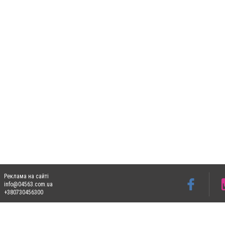
Реклама на сайті
info@04563.com.ua
+380730456300
Допускається цитування матеріалів без отримання попередньої згоди 04563.com.ua з
пошукових систем гіперпосилання на цитовані статті не нижче другого абзацу в тек