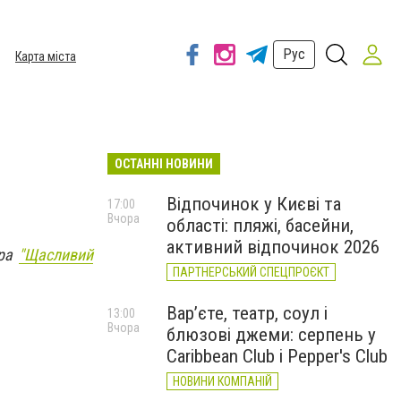
Рус
Карта міста
ОСТАННІ НОВИНИ
Відпочинок у Києві та
17:00
Вчора
області: пляжі, басейни,
активний відпочинок 2026
ера
"Щасливий
ПАРТНЕРСЬКИЙ СПЕЦПРОЄКТ
Вар’єте, театр, соул і
13:00
Вчора
блюзові джеми: серпень у
Caribbean Club і Pepper's Club
НОВИНИ КОМПАНІЙ