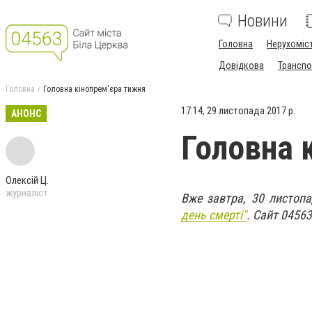
Новини
Головна
Нерухоміс
Довідкова
Транспо
Головна
Головна кінопрем'єра тижня
17:14, 29 листопада 2017 р.
АНОНС
Головна 
Олексій Ц.
журналіст
Вже завтра, 30 листоп
день смерті"
. Сайт 0456