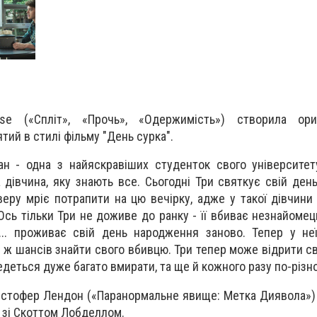
se («Спліт», «Прочь», «Одержимість») створила ори
тий в стилі фільму "День сурка".
н - одна з найяскравіших студенток свого університет
 дівчина, яку знають все. Сьогодні Три святкує свій ден
веру мріє потрапити на цю вечірку, адже у такої дівчини
 Ось тільки Три не доживе до ранку - її вбиває незнайомец
і... проживає свій день народження заново. Тепер у н
ки ж шансів знайти свого вбивцю. Три тепер може відрити св
едеться дуже багато вмирати, та ще й кожного разу по-різн
стофер Лендон («Паранормальне явище: Метка Диявола») 
о зі Скоттом Лобделлом.