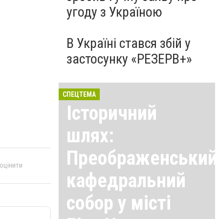
угоду з Україною
В Україні стався збій у
застосунку «РЕЗЕРВ+»
СПЕЦТЕМА
Історичний
шлях:
Преображенський
 оцінити
кафедральний
собор у місті