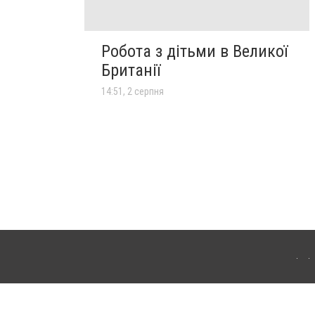
Робота з дітьми в Великої
Британії
14:51, 2 серпня
іла Церква. Для інтернет-видань обов'язкове розміщення прямого, відкритого для