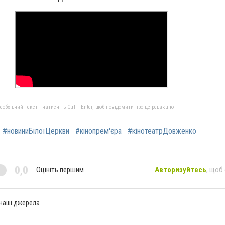
бхідний текст і натисніть Ctrl + Enter, щоб повідомити про це редакцію
#новиниБілоїЦеркви
#кінопрем'єра
#кінотеатрДовженко
0,0
Оцініть першим
Авторизуйтесь
, щоб
 наші джерела