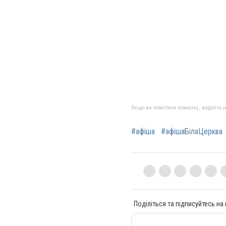
Якщо ви помітили помилку, виділіть нео
#афіша
#афішаБілаЦерква
Поділіться та підписуйтесь на