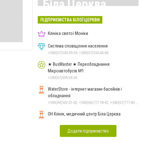
Біла Церква
Всі матеріали тут
ПІДПРИЄМСТВА БІЛОЇ ЦЕРКВИ
Клініка святої Моніки
Система сповіщення населення
+380(67)340-49-59, +380(67)350-44-68
★ BusMaster ★ Переобладнання
Мікроавтобусів №1
+380(67)599-04-04
WaterStore - інтернет магазин басейнів і
обладнання
+380(44)502-01-02, +380(66)777-78-42, +380(67)777-82-19, +380(67)890-80-80, +380(73)890-80-80, +380(44)502-01-03
ОН Клінік, медичний центр Біла Церква
Додати підприємство