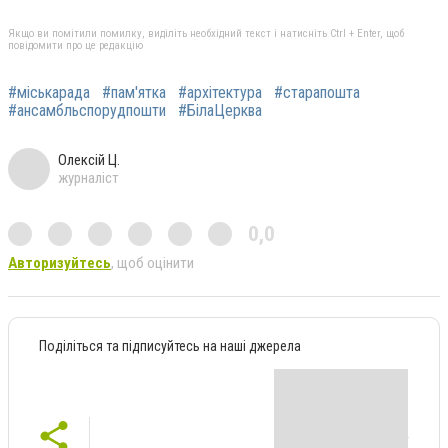
Якщо ви помітили помилку, виділіть необхідний текст і натисніть Ctrl + Enter, щоб
повідомити про це редакцію
#міськарада
#пам'ятка
#архітектура
#старапошта
#ансамбльспорудпошти
#БілаЦерква
Олексій Ц.
журналіст
0,0
Авторизуйтесь
, щоб оцінити
Поділіться та підписуйтесь на наші джерела