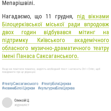
Мепарішвілі.
Нагадаємо, що 11 грудня,
під вікнами
Білоцерківської міської ради впродовж
двох годин відбувався мітинг на
підтримку Київського академічного
обласного музично-драматичного театру
імені Панаса Саксаганського.
Якщо ви помітили помилку, виділіть необхідний текст і натисніть Ctrl + Enter, щоб
повідомити про це редакцію
#театрСаксаганського
#театрБілаЦерква
#новиниБілоїЦеркви
#культурнаБілаЦерква
Олексій Ц.
журналіст