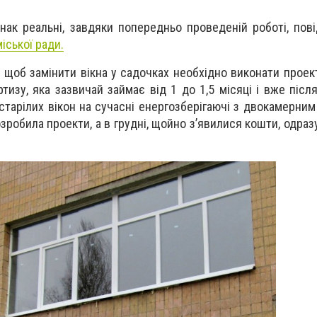
днак реальні, завдяки попередньо проведеній роботі, пов
іської ради.
 щоб замінити вікна у садочках необхідно виконати проект
изу, яка зазвичай займає від 1 до 1,5 місяці і вже післ
старілих вікон на сучасні енергозберігаючі з двокамерним
озробила проекти, а в грудні, щойно з’явилися кошти, одра