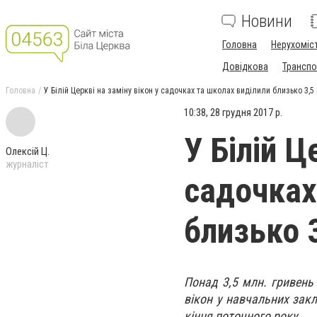
Новини
Головна
Нерухоміс
Довідкова
Транспо
Головна
У Білій Церкві на заміну вікон у садочках та школах виділили близько 3,5
10:38, 28 грудня 2017 р.
У Білій Ц
Олексій Ц.
журналіст
садочках
близько 
Понад 3,5 млн. гривень
вікон у навчальних закл
кінця поточного року.