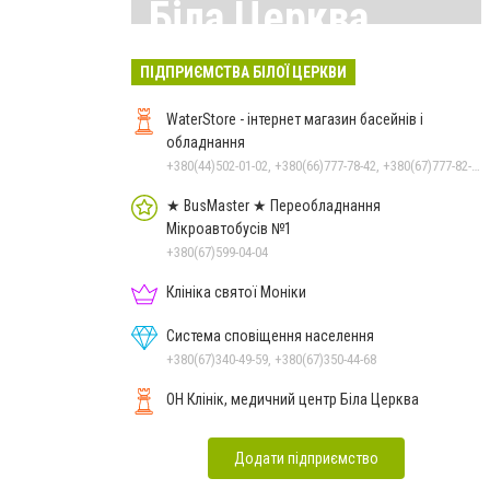
Біла Церква
Всі матеріали тут
ПІДПРИЄМСТВА БІЛОЇ ЦЕРКВИ
WaterStore - інтернет магазин басейнів і
обладнання
+380(44)502-01-02, +380(66)777-78-42, +380(67)777-82-19, +380(67)890-80-80, +380(73)890-80-80, +380(44)502-01-03
★ BusMaster ★ Переобладнання
Мікроавтобусів №1
+380(67)599-04-04
Клініка святої Моніки
Система сповіщення населення
+380(67)340-49-59, +380(67)350-44-68
ОН Клінік, медичний центр Біла Церква
Додати підприємство