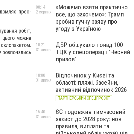
«Можемо взяти практично
08:14
ідомляє прес-
2 серпня
все, що захочемо»: Трамп
зробив гучну заяву про
угоду з Україною
ування робіт,
я цього можна
ДБР обшукало понад 100
 склопакетом.
18:21
31 липня
ТЦК у спецоперації "Чесний
зу розпочались
призов"
Відпочинок у Києві та
18:00
31 липня
області: пляжі, басейни,
активний відпочинок 2026
ПАРТНЕРСЬКИЙ СПЕЦПРОЄКТ
ЄС подовжив тимчасовий
15:40
31 липня
захист до 2028 року: нові
правила, виплати та
військовий облік українців