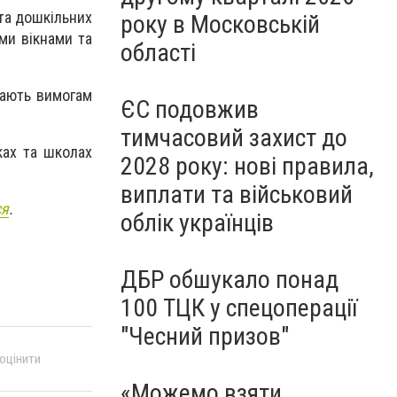
 та дошкільних
року в Московській
ми вікнами та
області
дають вимогам
ЄС подовжив
тимчасовий захист до
ках та школах
2028 року: нові правила,
виплати та військовий
ся
.
облік українців
ДБР обшукало понад
100 ТЦК у спецоперації
"Чесний призов"
 оцінити
«Можемо взяти