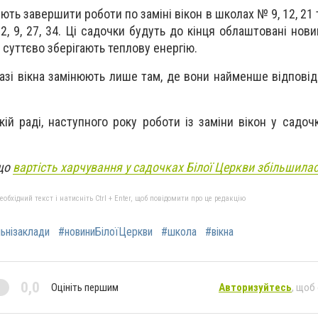
ють завершити роботи по заміні вікон в школах № 9, 12, 21
, 9, 27, 34. Ці садочки будуть до кінця облаштовані нови
 суттєво зберігають теплову енергію.
разі вікна замінюють лише там, де вони найменше відпові
ій раді, наступного року роботи із заміни вікон у садоч
 що
вартість харчування у садочках Білої Церкви збільшила
бхідний текст і натисніть Ctrl + Enter, щоб повідомити про це редакцію
ьнізаклади
#новиниБілоїЦеркви
#школа
#вікна
0,0
Оцініть першим
Авторизуйтесь
, щоб