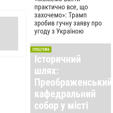
практично все, що
захочемо»: Трамп
зробив гучну заяву про
угоду з Україною
СПЕЦТЕМА
Історичний
шлях:
Преображенський
кафедральний
собор у місті