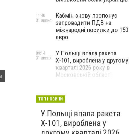
Кабмін знову пропонує
11:40
31 липня
запровадити ПДВ на
міжнародні посилки до 150
євро
У Польщі впала ракета
09:14
31 липня
Х-101, вироблена у другому
кварталі 2026 року в
Московській області
и
3,5 млн гривень виділили з міьского бюджету на за
ТОП НОВИНИ
У Польщі впала ракета
Х-101, вироблена у
другому кварталі 2026