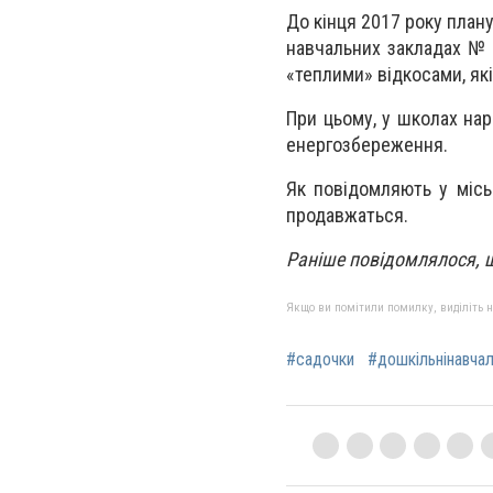
До кінця 2017 року плану
навчальних закладах № 2
«теплими» відкосами, які
При цьому, у школах на
енергозбереження.
Як повідомляють у міськ
продавжаться.
Раніше повідомлялося,
Якщо ви помітили помилку, виділіть нео
#садочки
#дошкільнінавчал