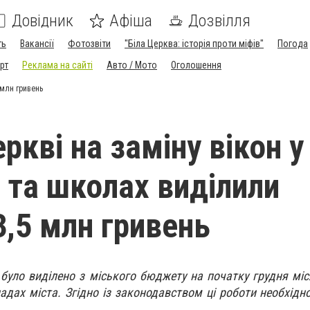
Довідник
Афіша
Дозвілля
ть
Вакансії
Фотозвіти
"Біла Церква: історія проти міфів"
Погода
рт
Реклама на сайті
Авто / Мото
Оголошення
 млн гривень
еркві на заміну вікон у
 та школах виділили
3,5 млн гривень
 було виділено з міського бюджету на початку грудня міс
адах міста. Згідно із законодавством ці роботи необхідн