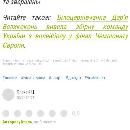
та звершень!
Читайте також:
Білоцерківчанка Дар’я
Великоконь вивела збірну команду
України з волейболу у фінал Чемпіонату
Європи
.
Якщо ви помітили помилку, виділіть необхідний текст і натисніть Ctrl + Enter, щоб
повідомити про це редакцію
#новини
#БілаЦерква
#спорт
#дзюдо
#чемпіонат
Олексій Ц.
журналіст
0,0
Авторизуйтесь
, щоб оцінити