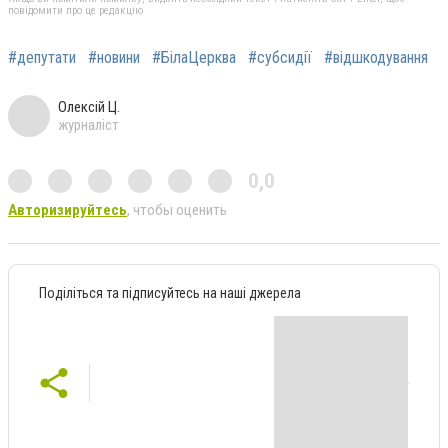
повідомити про це редакцію
#депутати
#новини
#БілаЦерква
#субсидії
#відшкодування
Олексій Ц.
журналіст
0,0
Авторизируйтесь
, чтобы оценить
Поділіться та підписуйтесь на наші джерела