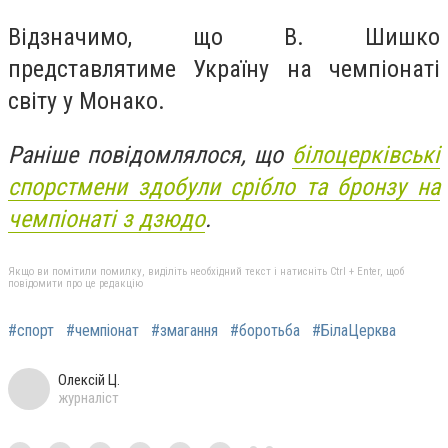
Відзначимо, що В. Шишко
представлятиме Україну на чемпiонатi
свiту у Монако.
Раніше повідомлялося, що
білоцерківські
спорстмени здобули срібло та бронзу на
чемпіонаті з дзюдо
.
Якщо ви помітили помилку, виділіть необхідний текст і натисніть Ctrl + Enter, щоб
повідомити про це редакцію
#спорт
#чемпіонат
#змагання
#боротьба
#БілаЦерква
Олексій Ц.
журналіст