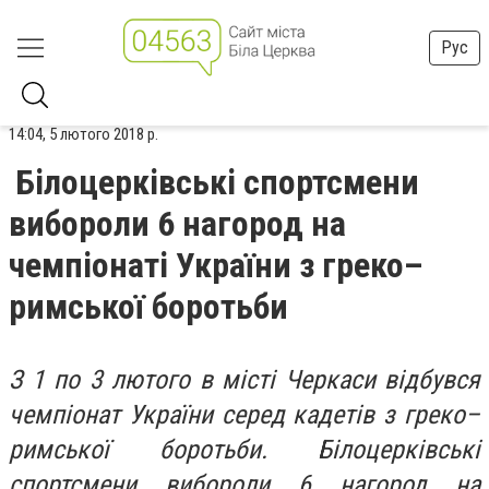
Рус
14:04, 5 лютого 2018 р.
Білоцерківські спортсмени
вибороли 6 нагород на
чемпiонаті України з греко–
римської боротьби
З 1 по 3 лютого в місті Черкаси відбувся
чемпiонат України серед кадетiв з греко–
римської боротьби. Білоцерківські
спортсмени вибороли 6 нагород на