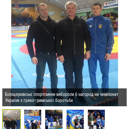
Білоцерківські спортсмени вибороли 6 нагород на чемпiонат
України з греко–римської боротьби