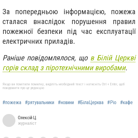
За попередньою інформацією, пожежа
сталася внаслідок порушення правил
пожежної безпеки під час експлуатації
електричних приладів.
Раніше повідомлялося, що
в Білій Церкві
горів склад з піротехнічними виробами
.
Якщо ви помітили помилку, виділіть необхідний текст і натисніть Ctrl + Enter, щоб
повідомити про це редакцію
#пожежа
#рятувальники
#новини
#БілаЦерква
#Ріо
#кафе
Олексій Ц.
журналіст