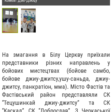
Комбат Дзю-Дзюцу
На змагання в Білу Церкву приїхали
представники різних направлень у
бойових мистецтвах (бойове самбо,
бойове джиу-джитсу,ушу-саньда, джиу-
джитсу, панкратіон, мма). Місто Фастів та
Фастівський район представляли СК
“Тецушинкай джиу-джитсу” та СК
“Каскад”, СК “Доброслав”. З Черкаської