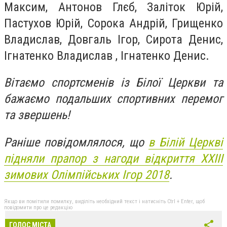
Максим, Антонов Глєб, Заліток Юрій,
Пастухов Юрій, Сорока Андрій, Грищенко
Владислав, Довгаль Ігор, Сирота Денис,
Ігнатенко Владислав , Ігнатенко Денис.
Вітаємо спортсменів із Білої Церкви та
бажаємо подальших спортивних перемог
та звершень!
Раніше повідомлялося, що
в Білій Церкві
підняли прапор з нагоди відкриття ХХІІІ
зимових Олімпійських Ігор 2018
.
Якщо ви помітили помилку, виділіть необхідний текст і натисніть Ctrl + Enter, щоб
повідомити про це редакцію
ГОЛОС МІСТА