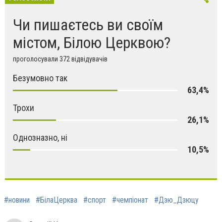
Чи пишаєтесь ви своїм
містом, Білою Церквою?
проголосували 372 відвідувачів
Безумовно так
63,4%
Трохи
26,1%
Однозназно, ні
10,5%
#новини
#БілаЦерква
#спорт
#чемпіонат
#Дзю_Дзюцу