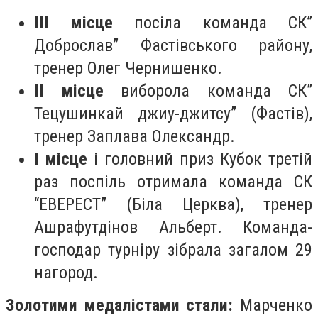
ІІІ місце
посіла команда СК”
Доброслав” Фастівського району,
тренер Олег Чернишенко.
ІІ місце
виборола команда СК”
Тецушинкай джиу-джитсу” (Фастів),
тренер Заплава Олександр.
І місце
і головний приз Кубок третій
раз поспіль отримала команда СК
“ЕВЕРЕСТ” (Біла Церква), тренер
Ашрафутдінов Альберт. Команда-
господар турніру зібрала загалом 29
нагород.
Золотими медалістами стали:
Марченко