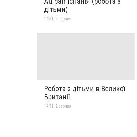
Au pair Іспанія (робота з
дітьми)
14:51, 2 серпня
Робота з дітьми в Великої
Британії
14:51, 2 серпня