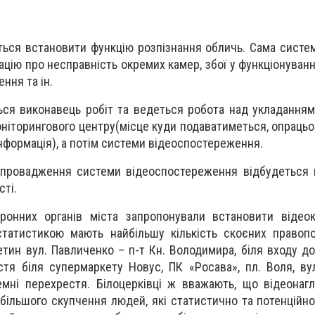
ься встановити функцію розпізнання обличь. Сама систем
ацію про несправність окремих камер, збої у функціонуван
ння та ін.
ться виконавець робіт та ведеться робота над укладанням
оніторингового центру(місце куди подаватиметься, опраць
інформація), а потім системи відеоспостереження.
 впровадження системи відеоспостереження відбудеться
сті.
ронних органів міста запропонували встановити відео
 статистикою мають найбільшу кількість скоєних правоп
етин вул. Павличенко – п-т Кн. Володимира, біля входу д
стя біля супермаркету Новус, ПК «Росава», пл. Воля, вул
емні перехрестя. Білоцерківці ж вважають, що відеонаг
йбільшого скупчення людей, які статистично та потенційн