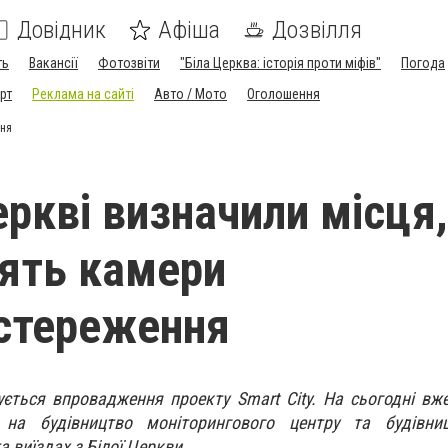
Довідник
Афіша
Дозвілля
ть
Вакансії
Фотозвіти
"Біла Церква: історія проти міфів"
Погода
рт
Реклама на сайті
Авто / Мото
Оголошення
ння
еркві визначили місця,
ять камери
стереження
ується впровадження проекту Smart City. На сьогодні вж
я на будівництво моніторингового центру та будівни
та виїздах з Білої Церкви.