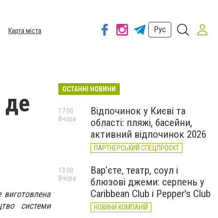
Рус
Карта міста
ОСТАННІ НОВИНИ
 де
Відпочинок у Києві та
17:00
Вчора
області: пляжі, басейни,
активний відпочинок 2026
ПАРТНЕРСЬКИЙ СПЕЦПРОЄКТ
Вар’єте, театр, соул і
13:00
Вчора
блюзові джеми: серпень у
Caribbean Club і Pepper's Club
е виготовлена
цтво системи
НОВИНИ КОМПАНІЙ