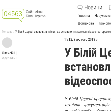
Новини
Головна
Нерухоміс
Довідкова
Транспо
Головна
У Білій Церкві визначили місця, де встановлять камери відеоспостереже
15:12, 9 лютого 2018 р.
У Білій Ц
Олексій Ц.
журналіст
встановл
відеоспо
У Білій Церкві продовж
технічна документаці
відеофіксації на в’їздах 