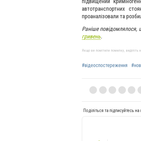
підвищений криміногенн
автотранспортних стоя
проаналізовали та розби
Раніше повідомлялося,
гривень
.
Якщо ви помітили помилку, виділіть нео
#відеоспостереження
#нов
Поділіться та підписуйтесь на