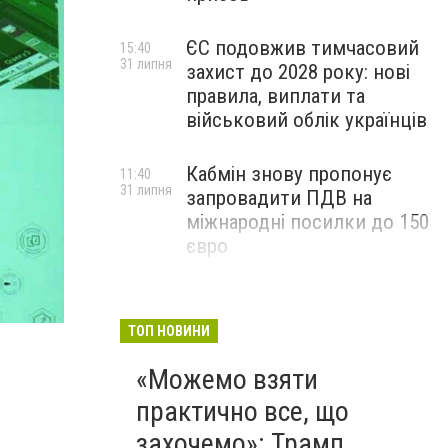
ЄС подовжив тимчасовий
15:40
31 липня
захист до 2028 року: нові
правила, виплати та
військовий облік українців
Кабмін знову пропонує
11:40
31 липня
запровадити ПДВ на
міжнародні посилки до 150
євро
У Білій Церкві визначили місця, де встановлять к
ТОП НОВИНИ
«Можемо взяти
практично все, що
захочемо»: Трамп