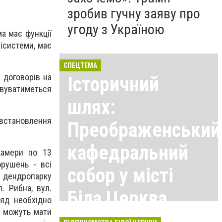
зробив гучну заяву про
угоду з Україною
а має функції
нісистеми, має
СПЕЦТЕМА
 договорів на
Історичний
овуватиметься
шлях:
 встановлення
Преображенський
кафедральний
камери по 13
орушень - всі
собор у місті
о дендропарку
. Рибна, вул.
Біла Церква
ляд необхідно
о можуть мати
Всі матеріали тут