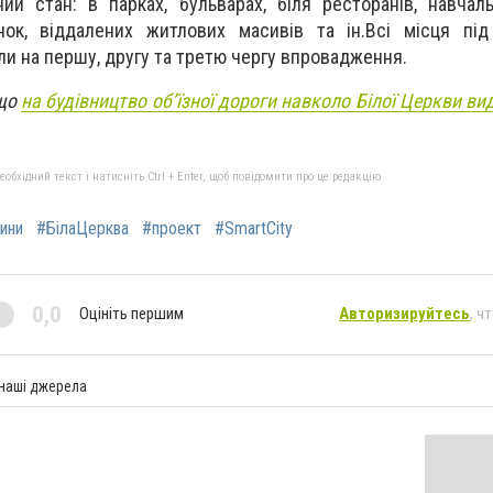
ий стан: в парках, бульварах, біля ресторанів, навчаль
нок, віддалених житлових масивів та ін.Всі місця під
ли на першу, другу та третю чергу впровадження.
 що
на будівництво об’їзної дороги навколо Білої Церкви ви
бхідний текст і натисніть Ctrl + Enter, щоб повідомити про це редакцію
ини
#БілаЦерква
#проект
#SmartCity
0,0
Оцініть першим
Авторизируйтесь
, ч
 наші джерела