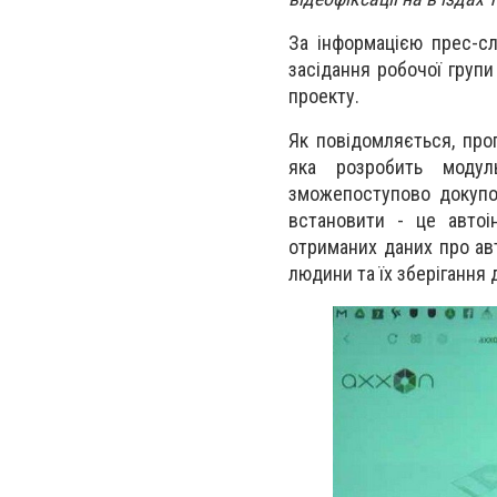
За інформацією прес-
засідання робочої групи
проекту.
Як повідомляється, пр
яка розробить модул
зможепоступово докупо
встановити - це автоін
отриманих даних про ав
людини та їх зберігання