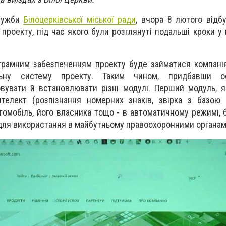
служби
Білоцерківської міської ради
, вчора 8 лютого відб
 проекту, під час якого були розглянуті подальші кроки у
ограмним забезпеченням проекту буде займатися компан
ьну систему проекту. Таким чином, придбавши ос
вувати й встановлювати різні модулі. Перший модуль, 
телект (розпізнання номерних знаків, звірка з базою 
томобіль, його власника тощо - в автоматичному режимі, 
 для використання в майбутньому правоохоронними органами 