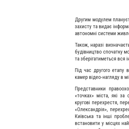
Другим модулем плануєт
захисту та видає інформ
автономні системи живле
Також, наразі визначає
будівництво спочатку м
та зберігатиметься вся 
Під час другого етапу
камер відео-нагляду в мі
Представники правоохо
«точках» міста, які за
кругові перехрестя, пер
«Олександрія», перехре
Київська та інші пробл
встановити у місцях на