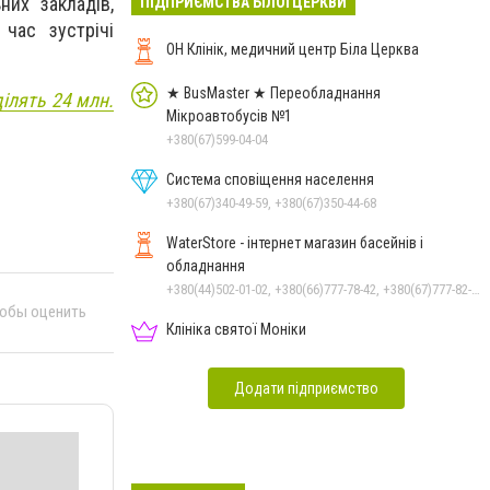
них закладів,
ПІДПРИЄМСТВА БІЛОЇ ЦЕРКВИ
 час зустрічі
ОН Клінік, медичний центр Біла Церква
★ BusMaster ★ Переобладнання
ділять 24 млн.
Мікроавтобусів №1
+380(67)599-04-04
Система сповіщення населення
+380(67)340-49-59, +380(67)350-44-68
WaterStore - інтернет магазин басейнів і
обладнання
+380(44)502-01-02, +380(66)777-78-42, +380(67)777-82-19, +380(67)890-80-80, +380(73)890-80-80, +380(44)502-01-03
тобы оценить
Клініка святої Моніки
Додати підприємство