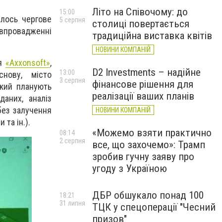
Літо на Співочому: до
15:00
улось чергове
5 серпня
столиці повертається
 впровадженні
традиційна виставка квітів
НОВИНИ КОМПАНІЙ
ія
«Axxonsoft»
,
D2 Investments – надійне
13:00
нову, місто
3 серпня
фінансове рішення для
який планують
реалізації ваших планів
даних, аналіз
без залучення
НОВИНИ КОМПАНІЙ
та ін.).
«Можемо взяти практично
08:14
2 серпня
все, що захочемо»: Трамп
зробив гучну заяву про
угоду з Україною
ДБР обшукало понад 100
18:21
31 липня
ТЦК у спецоперації "Чесний
призов"