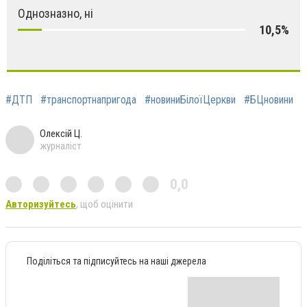
Однозназно, ні
10,5%
#ДТП
#транспортнапригода
#новиниБілоїЦеркви
#БЦновини
Олексій Ц.
журналіст
0,0
Авторизуйтесь
, щоб оцінити
Поділіться та підписуйтесь на наші джерела