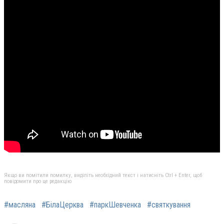
Якщо ви помітили помилку, виділіть необхідний текст і натисніть Ctrl + Enter, щоб
повідомити про це редакцію
#масляна
#БілаЦерква
#паркШевченка
#святкування