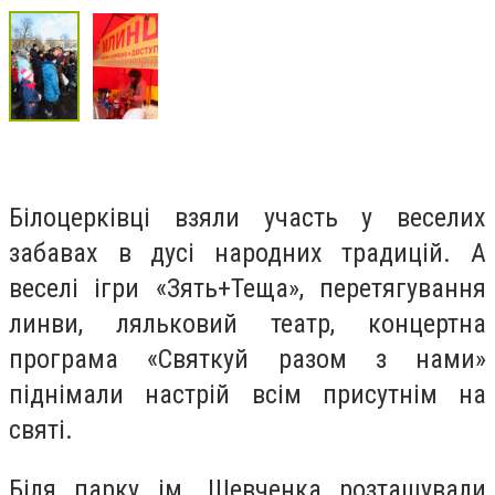
Білоцерківці взяли участь у веселих
забавах в дусі народних традицій. А
веселі ігри «Зять+Теща», перетягування
линви, ляльковий театр, концертна
програма «Святкуй разом з нами»
піднімали настрій всім присутнім на
святі.
Біля парку ім. Шевченка розташували