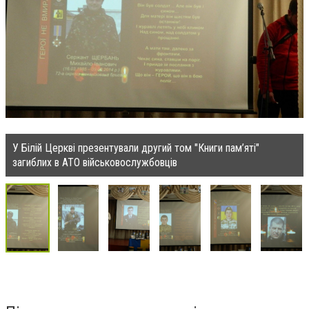
У Білій Церкві презентували другий том "Книги пам’яті"
загиблих в АТО військовослужбовців