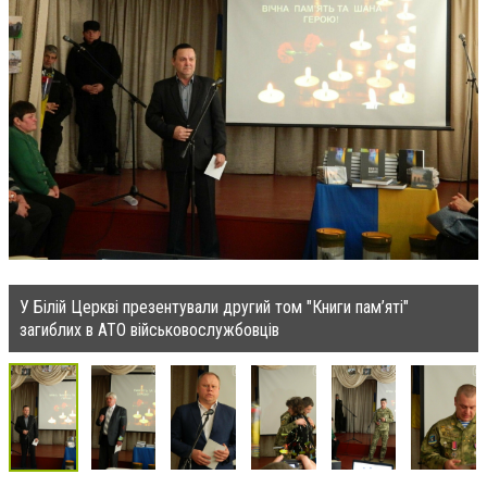
У Білій Церкві презентували другий том "Книги пам’яті"
загиблих в АТО військовослужбовців